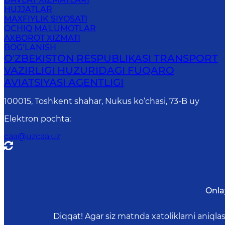
HUJJATLAR
MAXFIYLIK SIYOSATI
OCHIQ MA'LUMOTLAR
AXBOROT XIZMATI
BOG‘LANISH
O'ZBEKISTON RESPUBLIKASI TRANSPORT
VAZIRLIGI HUZURIDAGI FUQARO
AVIATSIYASI AGENTLIGI
100015, Toshkent shahar, Nukus ko‘chasi, 73-B uу
Elektron pochta
:
caa@uzcaa.uz
Onla
Diqqat! Agar siz matnda xatoliklarni aniql