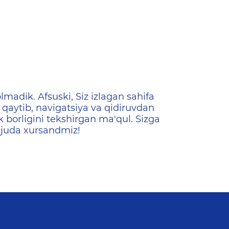
ена
lmadik. Afsuski, Siz izlagan sahifa
qaytib, navigatsiya va qidiruvdan
k borligini tekshirgan ma'qul. Sizga
 juda xursandmiz!