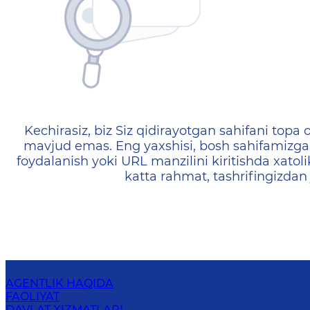
404 — Страница не найд
Kechirasiz, biz Siz qidirayotgan sahifani topa o
mavjud emas. Eng yaxshisi, bosh sahifamizga 
foydalanish yoki URL manzilini kiritishda xatoli
katta rahmat, tashrifingizdan
AGENTLIK HAQIDA
FAOLIYAT
DAVLAT XIZMATLARI