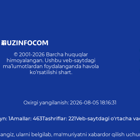
© 2001-
2026
Barcha huquqlar
himoyalangan. Ushbu veb-saytdagi
ma’lumotlardan foydalanganda havola
ko‘rsatilishi shart.
Oxirgi yangilanish
:
2026-08-05 18:16:31
yn:
1
Amallar:
463
Tashriflar:
221
Veb-saytdagi o‘rtacha va
asangiz, ularni belgilab, ma'muriyatni xabardor qilish 