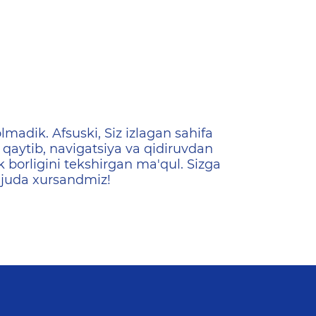
ена
lmadik. Afsuski, Siz izlagan sahifa
qaytib, navigatsiya va qidiruvdan
k borligini tekshirgan ma'qul. Sizga
 juda xursandmiz!