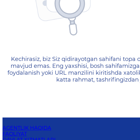
404 — Страница не найд
Kechirasiz, biz Siz qidirayotgan sahifani topa o
mavjud emas. Eng yaxshisi, bosh sahifamizga 
foydalanish yoki URL manzilini kiritishda xatoli
katta rahmat, tashrifingizdan
AGENTLIK HAQIDA
FAOLIYAT
DAVLAT XIZMATLARI