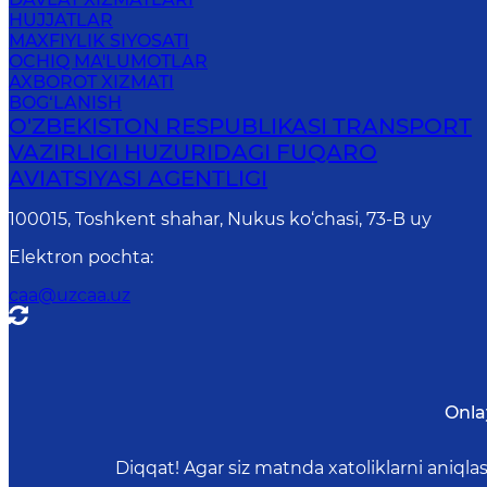
HUJJATLAR
MAXFIYLIK SIYOSATI
OCHIQ MA'LUMOTLAR
AXBOROT XIZMATI
BOG‘LANISH
O'ZBEKISTON RESPUBLIKASI TRANSPORT
VAZIRLIGI HUZURIDAGI FUQARO
AVIATSIYASI AGENTLIGI
100015, Toshkent shahar, Nukus ko‘chasi, 73-B uу
Elektron pochta
:
caa@uzcaa.uz
Onla
Diqqat! Agar siz matnda xatoliklarni aniql