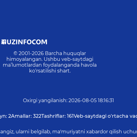
© 2001-
2026
Barcha huquqlar
himoyalangan. Ushbu veb-saytdagi
ma’lumotlardan foydalanganda havola
ko‘rsatilishi shart.
Oxirgi yangilanish
:
2026-08-05 18:16:31
yn:
2
Amallar:
322
Tashriflar:
161
Veb-saytdagi o‘rtacha vaq
asangiz, ularni belgilab, ma'muriyatni xabardor qilish 