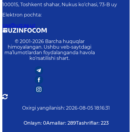
100015, Toshkent shahar, Nukus ko‘chasi, 73-B uу
Elektron pochta
:
caa@uzcaa.uz
© 2001-
2026
Barcha huquqlar
himoyalangan. Ushbu veb-saytdagi
ma’lumotlardan foydalanganda havola
ko‘rsatilishi shart.
Oxirgi yangilanish
:
2026-08-05 18:16:31
Onlayn:
0
Amallar:
289
Tashriflar:
223