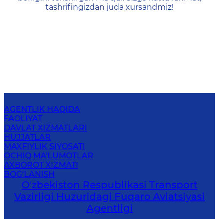
tashrifingizdan juda xursandmiz!
AGENTLIK HAQIDA
FAOLIYAT
DAVLAT XIZMATLARI
HUJJATLAR
MAXFIYLIK SIYOSATI
OCHIQ MA'LUMOTLAR
AXBOROT XIZMATI
BOG‘LANISH
O'zbekiston Respublikasi Transport
Vazirligi Huzuridagi Fuqaro Aviatsiyasi
Agentligi