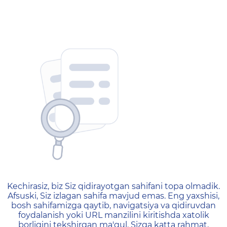
404 — Страница не найд
Kechirasiz, biz Siz qidirayotgan sahifani topa olmadik.
Afsuski, Siz izlagan sahifa mavjud emas. Eng yaxshisi,
bosh sahifamizga qaytib, navigatsiya va qidiruvdan
foydalanish yoki URL manzilini kiritishda xatolik
borligini tekshirgan ma'qul. Sizga katta rahmat,