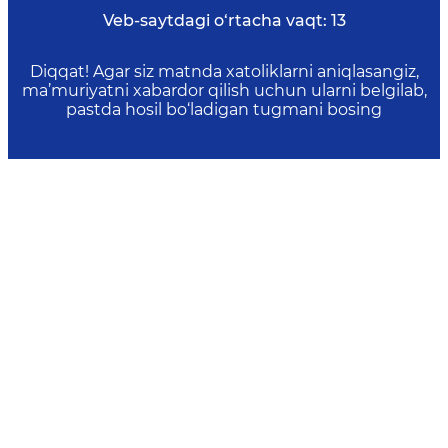
Veb-saytdagi o‘rtacha vaqt:
13
Diqqat! Agar siz matnda xatoliklarni aniqlasangiz,
ma’muriyatni xabardor qilish uchun ularni belgilab,
pastda hosil bo‘ladigan tugmani bosing