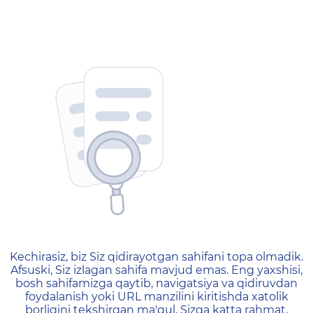
404 — Страница не найд
Kechirasiz, biz Siz qidirayotgan sahifani topa olmadik.
Afsuski, Siz izlagan sahifa mavjud emas. Eng yaxshisi,
bosh sahifamizga qaytib, navigatsiya va qidiruvdan
foydalanish yoki URL manzilini kiritishda xatolik
borligini tekshirgan ma'qul. Sizga katta rahmat,