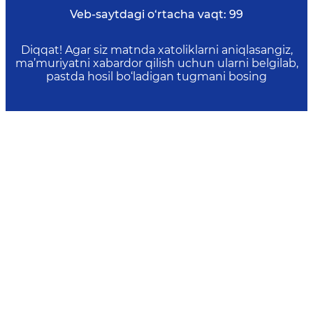
Veb-saytdagi o‘rtacha vaqt:
99
Diqqat! Agar siz matnda xatoliklarni aniqlasangiz,
ma’muriyatni xabardor qilish uchun ularni belgilab,
pastda hosil bo‘ladigan tugmani bosing