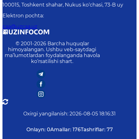
100015, Toshkent shahar, Nukus ko‘chasi, 73-B uу
Elektron pochta
:
caa@uzcaa.uz
© 2001-
2026
Barcha huquqlar
himoyalangan. Ushbu veb-saytdagi
ma’lumotlardan foydalanganda havola
ko‘rsatilishi shart.
Oxirgi yangilanish
:
2026-08-05 18:16:31
Onlayn:
0
Amallar:
176
Tashriflar:
77