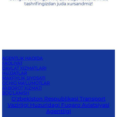
tashrifingizdan juda xursandmiz!
AGENTLIK HAQIDA
FAOLIYAT
DAVLAT XIZMATLARI
HUJJATLAR
MAXFIYLIK SIYOSATI
OCHIQ MA'LUMOTLAR
AXBOROT XIZMATI
BOG‘LANISH
O'zbekiston Respublikasi Transport
Vazirligi Huzuridagi Fuqaro Aviatsiyasi
Agentligi