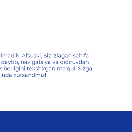
ена
lmadik. Afsuski, Siz izlagan sahifa
qaytib, navigatsiya va qidiruvdan
k borligini tekshirgan ma'qul. Sizga
 juda xursandmiz!