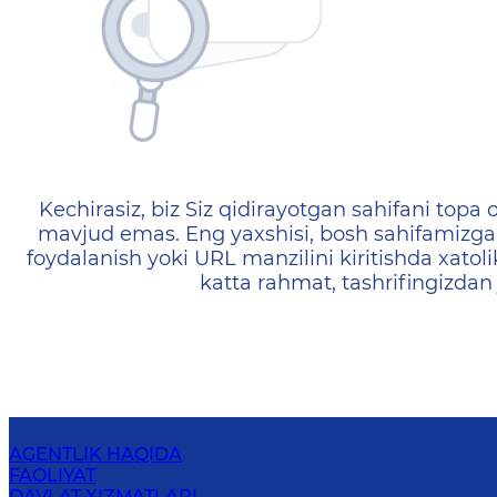
404 — Страница не найд
Kechirasiz, biz Siz qidirayotgan sahifani topa o
mavjud emas. Eng yaxshisi, bosh sahifamizga 
foydalanish yoki URL manzilini kiritishda xatoli
katta rahmat, tashrifingizdan
AGENTLIK HAQIDA
FAOLIYAT
DAVLAT XIZMATLARI