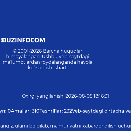
© 2001-
2026
Barcha huquqlar
himoyalangan. Ushbu veb-saytdagi
ma’lumotlardan foydalanganda havola
ko‘rsatilishi shart.
Oxirgi yangilanish
:
2026-08-05 18:16:31
yn:
0
Amallar:
310
Tashriflar:
232
Veb-saytdagi o‘rtacha va
asangiz, ularni belgilab, ma'muriyatni xabardor qilish 