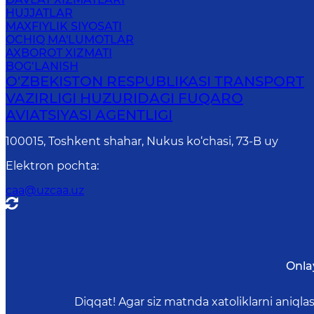
HUJJATLAR
MAXFIYLIK SIYOSATI
OCHIQ MA'LUMOTLAR
AXBOROT XIZMATI
BOG‘LANISH
O'ZBEKISTON RESPUBLIKASI TRANSPORT
VAZIRLIGI HUZURIDAGI FUQARO
AVIATSIYASI AGENTLIGI
100015, Toshkent shahar, Nukus ko‘chasi, 73-B uу
Elektron pochta
:
caa@uzcaa.uz
Onla
Diqqat! Agar siz matnda xatoliklarni aniql