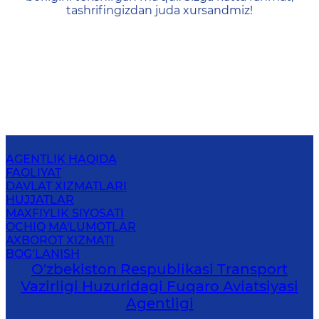
tashrifingizdan juda xursandmiz!
AGENTLIK HAQIDA
FAOLIYAT
DAVLAT XIZMATLARI
HUJJATLAR
MAXFIYLIK SIYOSATI
OCHIQ MA'LUMOTLAR
AXBOROT XIZMATI
BOG‘LANISH
O'zbekiston Respublikasi Transport
Vazirligi Huzuridagi Fuqaro Aviatsiyasi
Agentligi