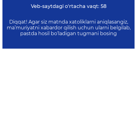
Veb-saytdagi o‘rtacha vaqt:
58
Diqqat! Agar siz matnda xatoliklarni aniqlasangiz,
ma’muriyatni xabardor qilish uchun ularni belgilab,
pastda hosil bo‘ladigan tugmani bosing