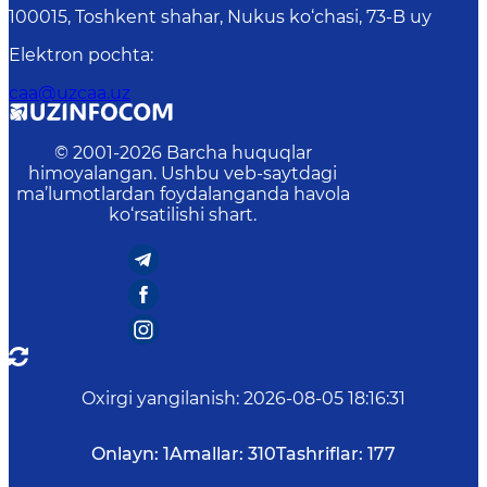
100015, Toshkent shahar, Nukus ko‘chasi, 73-B uу
Elektron pochta
:
caa@uzcaa.uz
© 2001-
2026
Barcha huquqlar
himoyalangan. Ushbu veb-saytdagi
ma’lumotlardan foydalanganda havola
ko‘rsatilishi shart.
Oxirgi yangilanish
:
2026-08-05 18:16:31
Onlayn:
1
Amallar:
310
Tashriflar:
177