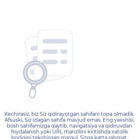
404 — Страница не найд
Kechirasiz, biz Siz qidirayotgan sahifani topa olmadik.
Afsuski, Siz izlagan sahifa mavjud emas. Eng yaxshisi,
bosh sahifamizga qaytib, navigatsiya va qidiruvdan
foydalanish yoki URL manzilini kiritishda xatolik
borligini tekshirgan ma'qul. Sizga katta rahmat,