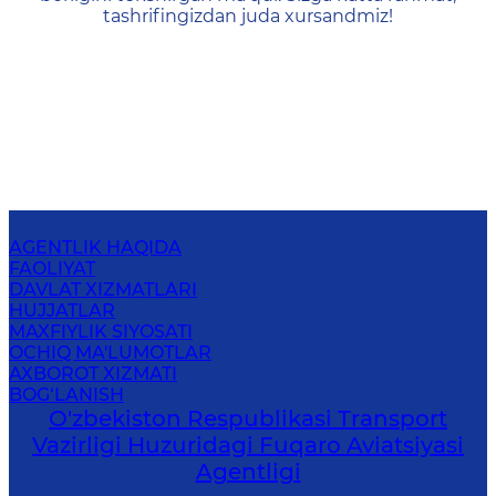
tashrifingizdan juda xursandmiz!
AGENTLIK HAQIDA
FAOLIYAT
DAVLAT XIZMATLARI
HUJJATLAR
MAXFIYLIK SIYOSATI
OCHIQ MA'LUMOTLAR
AXBOROT XIZMATI
BOG‘LANISH
O'zbekiston Respublikasi Transport
Vazirligi Huzuridagi Fuqaro Aviatsiyasi
Agentligi