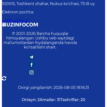
100015, Toshkent shahar, Nukus ko‘chasi, 73-B uу
Elektron pochta
:
caa@uzcaa.uz
© 2001-
2026
Barcha huquqlar
himoyalangan. Ushbu veb-saytdagi
ma’lumotlardan foydalanganda havola
ko‘rsatilishi shart.
Oxirgi yangilanish
:
2026-08-05 18:16:31
Onlayn:
2
Amallar:
31
Tashriflar:
20