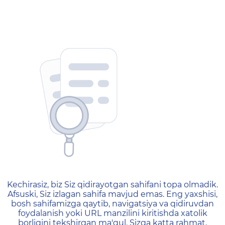
404 — Страница не найд
Kechirasiz, biz Siz qidirayotgan sahifani topa olmadik.
Afsuski, Siz izlagan sahifa mavjud emas. Eng yaxshisi,
bosh sahifamizga qaytib, navigatsiya va qidiruvdan
foydalanish yoki URL manzilini kiritishda xatolik
borligini tekshirgan ma'qul. Sizga katta rahmat,