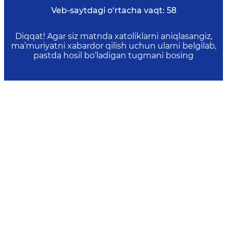
Veb-saytdagi o‘rtacha vaqt:
58
Diqqat! Agar siz matnda xatoliklarni aniqlasangiz,
ma’muriyatni xabardor qilish uchun ularni belgilab,
pastda hosil bo‘ladigan tugmani bosing