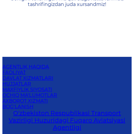
tashrifingizdan juda xursandmiz!
AGENTLIK HAQIDA
FAOLIYAT
DAVLAT XIZMATLARI
HUJJATLAR
MAXFIYLIK SIYOSATI
OCHIQ MA'LUMOTLAR
AXBOROT XIZMATI
BOG‘LANISH
O'zbekiston Respublikasi Transport
Vazirligi Huzuridagi Fuqaro Aviatsiyasi
Agentligi