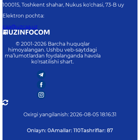
100015, Toshkent shahar, Nukus ko‘chasi, 73-B uу
Elektron pochta
:
caa@uzcaa.uz
© 2001-
2026
Barcha huquqlar
himoyalangan. Ushbu veb-saytdagi
ma’lumotlardan foydalanganda havola
ko‘rsatilishi shart.
Oxirgi yangilanish
:
2026-08-05 18:16:31
Onlayn:
0
Amallar:
110
Tashriflar:
87