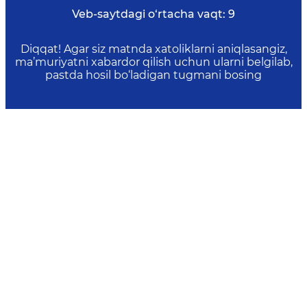
Veb-saytdagi o‘rtacha vaqt:
9
Diqqat! Agar siz matnda xatoliklarni aniqlasangiz,
ma’muriyatni xabardor qilish uchun ularni belgilab,
pastda hosil bo‘ladigan tugmani bosing