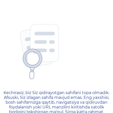
404 — Страница не найд
Kechirasiz, biz Siz qidirayotgan sahifani topa olmadik.
Afsuski, Siz izlagan sahifa mavjud emas. Eng yaxshisi,
bosh sahifamizga qaytib, navigatsiya va qidiruvdan
foydalanish yoki URL manzilini kiritishda xatolik
borligini tekshirgan ma'qul. Sizga katta rahmat,