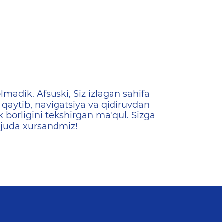
ена
lmadik. Afsuski, Siz izlagan sahifa
qaytib, navigatsiya va qidiruvdan
k borligini tekshirgan ma'qul. Sizga
 juda xursandmiz!