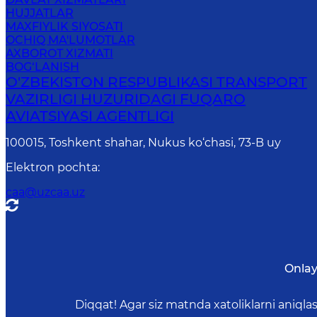
HUJJATLAR
MAXFIYLIK SIYOSATI
OCHIQ MA'LUMOTLAR
AXBOROT XIZMATI
BOG‘LANISH
O'ZBEKISTON RESPUBLIKASI TRANSPORT
VAZIRLIGI HUZURIDAGI FUQARO
AVIATSIYASI AGENTLIGI
100015, Toshkent shahar, Nukus ko‘chasi, 73-B uу
Elektron pochta
:
caa@uzcaa.uz
Onlay
Diqqat! Agar siz matnda xatoliklarni aniql