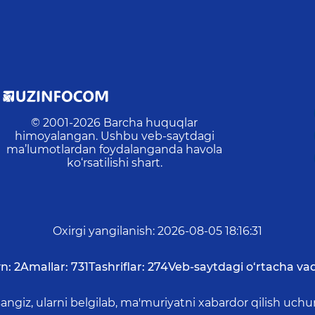
© 2001-
2026
Barcha huquqlar
himoyalangan. Ushbu veb-saytdagi
ma’lumotlardan foydalanganda havola
ko‘rsatilishi shart.
Oxirgi yangilanish
:
2026-08-05 18:16:31
n:
2
Amallar:
731
Tashriflar:
274
Veb-saytdagi o‘rtacha vaq
asangiz, ularni belgilab, ma'muriyatni xabardor qilish 