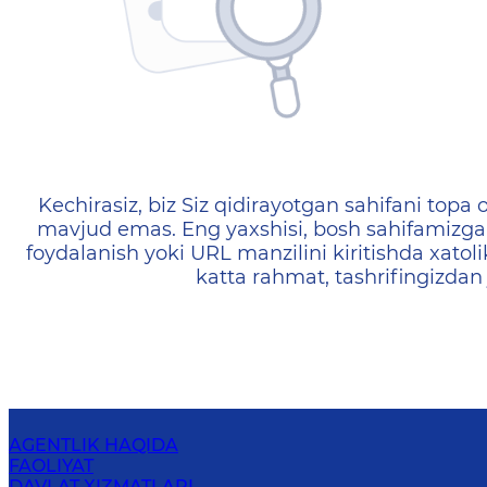
404 — Страница не найд
Kechirasiz, biz Siz qidirayotgan sahifani topa o
mavjud emas. Eng yaxshisi, bosh sahifamizga 
foydalanish yoki URL manzilini kiritishda xatoli
katta rahmat, tashrifingizdan
AGENTLIK HAQIDA
FAOLIYAT
DAVLAT XIZMATLARI