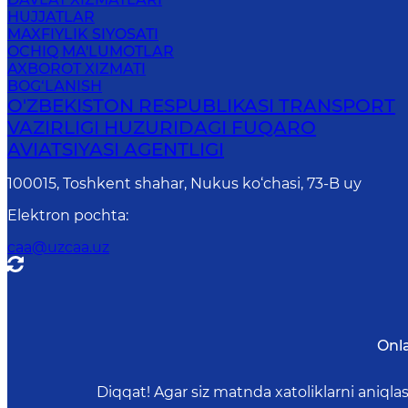
HUJJATLAR
MAXFIYLIK SIYOSATI
OCHIQ MA'LUMOTLAR
AXBOROT XIZMATI
BOG‘LANISH
O'ZBEKISTON RESPUBLIKASI TRANSPORT
VAZIRLIGI HUZURIDAGI FUQARO
AVIATSIYASI AGENTLIGI
100015, Toshkent shahar, Nukus ko‘chasi, 73-B uу
Elektron pochta
:
caa@uzcaa.uz
Onl
Diqqat! Agar siz matnda xatoliklarni aniql