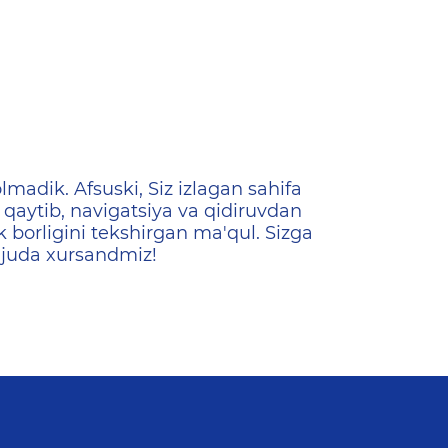
ена
lmadik. Afsuski, Siz izlagan sahifa
qaytib, navigatsiya va qidiruvdan
k borligini tekshirgan ma'qul. Sizga
 juda xursandmiz!