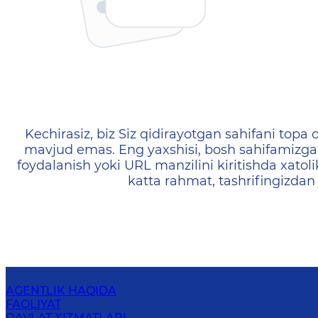
404 — Страница не найд
Kechirasiz, biz Siz qidirayotgan sahifani topa o
mavjud emas. Eng yaxshisi, bosh sahifamizga 
foydalanish yoki URL manzilini kiritishda xatoli
katta rahmat, tashrifingizdan
AGENTLIK HAQIDA
FAOLIYAT
DAVLAT XIZMATLARI