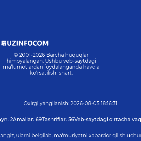
© 2001-
2026
Barcha huquqlar
himoyalangan. Ushbu veb-saytdagi
ma’lumotlardan foydalanganda havola
ko‘rsatilishi shart.
Oxirgi yangilanish
:
2026-08-05 18:16:31
ayn:
2
Amallar:
69
Tashriflar:
56
Veb-saytdagi o‘rtacha vaq
asangiz, ularni belgilab, ma'muriyatni xabardor qilish 