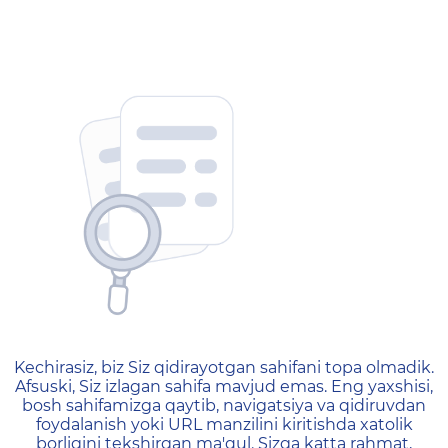
404 — Страница не найд
Kechirasiz, biz Siz qidirayotgan sahifani topa olmadik.
Afsuski, Siz izlagan sahifa mavjud emas. Eng yaxshisi,
bosh sahifamizga qaytib, navigatsiya va qidiruvdan
foydalanish yoki URL manzilini kiritishda xatolik
borligini tekshirgan ma'qul. Sizga katta rahmat,