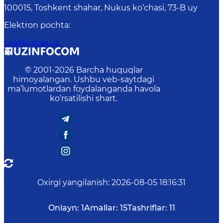
100015, Toshkent shahar, Nukus ko‘chasi, 73-B uу
Elektron pochta
:
caa@uzcaa.uz
© 2001-
2026
Barcha huquqlar
himoyalangan. Ushbu veb-saytdagi
ma’lumotlardan foydalanganda havola
ko‘rsatilishi shart.
Oxirgi yangilanish
:
2026-08-05 18:16:31
Onlayn:
1
Amallar:
15
Tashriflar:
11