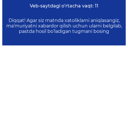
Veb-saytdagi o‘rtacha vaqt:
11
Diqqat! Agar siz matnda xatoliklarni aniqlasangiz,
ma’muriyatni xabardor qilish uchun ularni belgilab,
pastda hosil bo‘ladigan tugmani bosing