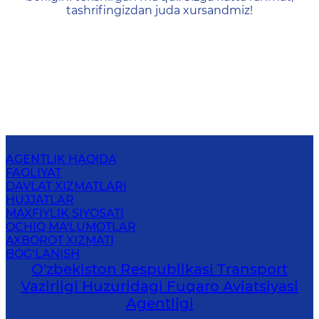
tashrifingizdan juda xursandmiz!
AGENTLIK HAQIDA
FAOLIYAT
DAVLAT XIZMATLARI
HUJJATLAR
MAXFIYLIK SIYOSATI
OCHIQ MA'LUMOTLAR
AXBOROT XIZMATI
BOG‘LANISH
O'zbekiston Respublikasi Transport
Vazirligi Huzuridagi Fuqaro Aviatsiyasi
Agentligi