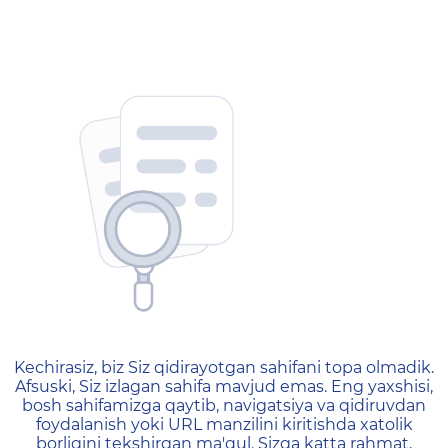
404 — Страница не найд
Kechirasiz, biz Siz qidirayotgan sahifani topa olmadik.
Afsuski, Siz izlagan sahifa mavjud emas. Eng yaxshisi,
bosh sahifamizga qaytib, navigatsiya va qidiruvdan
foydalanish yoki URL manzilini kiritishda xatolik
borligini tekshirgan ma'qul. Sizga katta rahmat,