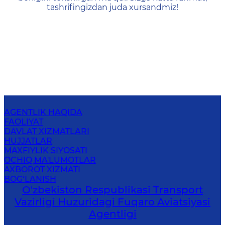
tashrifingizdan juda xursandmiz!
AGENTLIK HAQIDA
FAOLIYAT
DAVLAT XIZMATLARI
HUJJATLAR
MAXFIYLIK SIYOSATI
OCHIQ MA'LUMOTLAR
AXBOROT XIZMATI
BOG‘LANISH
O'zbekiston Respublikasi Transport
Vazirligi Huzuridagi Fuqaro Aviatsiyasi
Agentligi