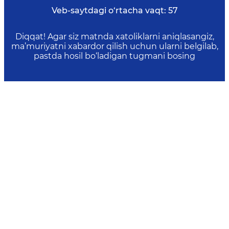
Veb-saytdagi o‘rtacha vaqt:
57
Diqqat! Agar siz matnda xatoliklarni aniqlasangiz,
ma’muriyatni xabardor qilish uchun ularni belgilab,
pastda hosil bo‘ladigan tugmani bosing