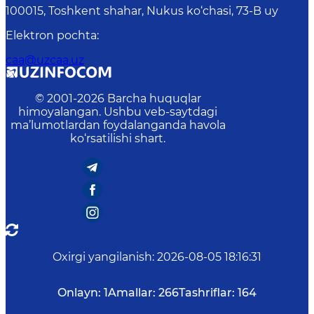
100015, Toshkent shahar, Nukus ko‘chasi, 73-B uу
Elektron pochta
:
caa@uzcaa.uz
© 2001-
2026
Barcha huquqlar
himoyalangan. Ushbu veb-saytdagi
ma’lumotlardan foydalanganda havola
ko‘rsatilishi shart.
Oxirgi yangilanish
:
2026-08-05 18:16:31
Onlayn:
1
Amallar:
266
Tashriflar:
164