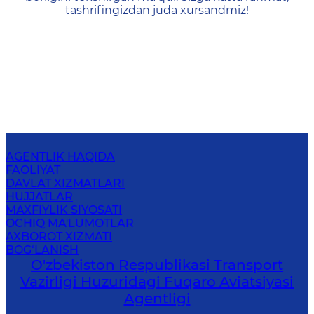
tashrifingizdan juda xursandmiz!
AGENTLIK HAQIDA
FAOLIYAT
DAVLAT XIZMATLARI
HUJJATLAR
MAXFIYLIK SIYOSATI
OCHIQ MA'LUMOTLAR
AXBOROT XIZMATI
BOG‘LANISH
O'zbekiston Respublikasi Transport
Vazirligi Huzuridagi Fuqaro Aviatsiyasi
Agentligi