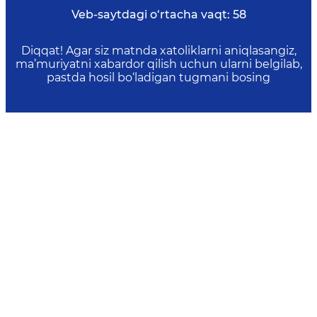
Veb-saytdagi o‘rtacha vaqt:
58
Diqqat! Agar siz matnda xatoliklarni aniqlasangiz,
ma’muriyatni xabardor qilish uchun ularni belgilab,
pastda hosil bo‘ladigan tugmani bosing