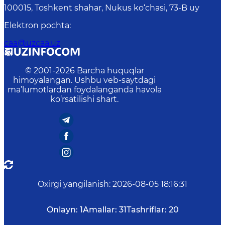
100015, Toshkent shahar, Nukus ko‘chasi, 73-B uу
Elektron pochta
:
caa@uzcaa.uz
© 2001-
2026
Barcha huquqlar
himoyalangan. Ushbu veb-saytdagi
ma’lumotlardan foydalanganda havola
ko‘rsatilishi shart.
Oxirgi yangilanish
:
2026-08-05 18:16:31
Onlayn:
1
Amallar:
31
Tashriflar:
20