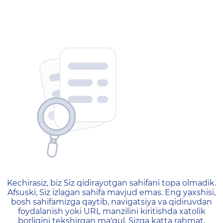
404 — Страница не найд
Kechirasiz, biz Siz qidirayotgan sahifani topa olmadik.
Afsuski, Siz izlagan sahifa mavjud emas. Eng yaxshisi,
bosh sahifamizga qaytib, navigatsiya va qidiruvdan
foydalanish yoki URL manzilini kiritishda xatolik
borligini tekshirgan ma'qul. Sizga katta rahmat,