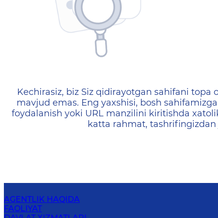
404 — Страница не найд
Kechirasiz, biz Siz qidirayotgan sahifani topa o
mavjud emas. Eng yaxshisi, bosh sahifamizga 
foydalanish yoki URL manzilini kiritishda xatoli
katta rahmat, tashrifingizdan
AGENTLIK HAQIDA
FAOLIYAT
DAVLAT XIZMATLARI