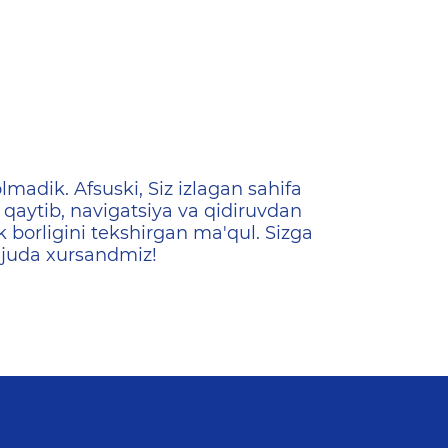
ена
lmadik. Afsuski, Siz izlagan sahifa
qaytib, navigatsiya va qidiruvdan
k borligini tekshirgan ma'qul. Sizga
 juda xursandmiz!