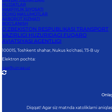
HUJJATLAR
MAXFIYLIK SIYOSATI
OCHIQ MA'LUMOTLAR
AXBOROT XIZMATI
BOG‘LANISH
O'ZBEKISTON RESPUBLIKASI TRANSPORT
VAZIRLIGI HUZURIDAGI FUQARO
AVIATSIYASI AGENTLIGI
100015, Toshkent shahar, Nukus ko‘chasi, 73-B uу
Elektron pochta
:
caa@uzcaa.uz
Onla
Diqqat! Agar siz matnda xatoliklarni aniql