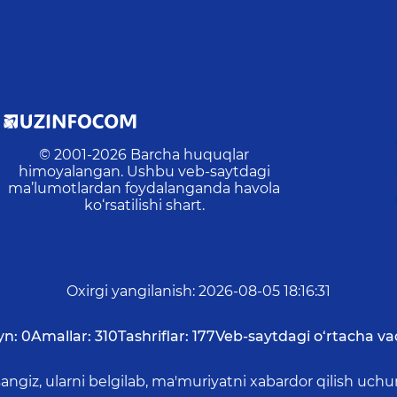
© 2001-
2026
Barcha huquqlar
himoyalangan. Ushbu veb-saytdagi
ma’lumotlardan foydalanganda havola
ko‘rsatilishi shart.
Oxirgi yangilanish
:
2026-08-05 18:16:31
yn:
0
Amallar:
310
Tashriflar:
177
Veb-saytdagi o‘rtacha va
asangiz, ularni belgilab, ma'muriyatni xabardor qilish 