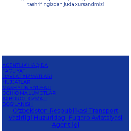
tashrifingizdan juda xursandmiz!
AGENTLIK HAQIDA
FAOLIYAT
DAVLAT XIZMATLARI
HUJJATLAR
MAXFIYLIK SIYOSATI
OCHIQ MA'LUMOTLAR
AXBOROT XIZMATI
BOG‘LANISH
O'zbekiston Respublikasi Transport
Vazirligi Huzuridagi Fuqaro Aviatsiyasi
Agentligi