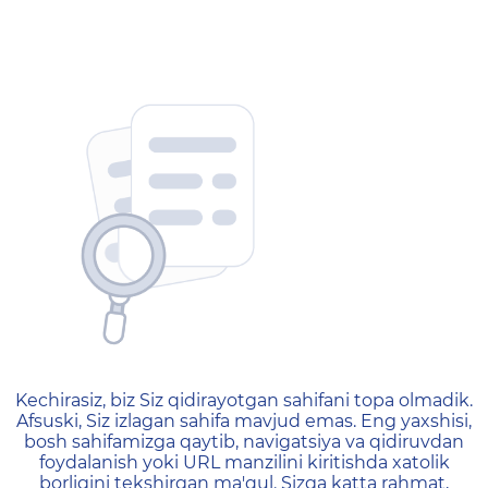
404 — Страница не найд
Kechirasiz, biz Siz qidirayotgan sahifani topa olmadik.
Afsuski, Siz izlagan sahifa mavjud emas. Eng yaxshisi,
bosh sahifamizga qaytib, navigatsiya va qidiruvdan
foydalanish yoki URL manzilini kiritishda xatolik
borligini tekshirgan ma'qul. Sizga katta rahmat,