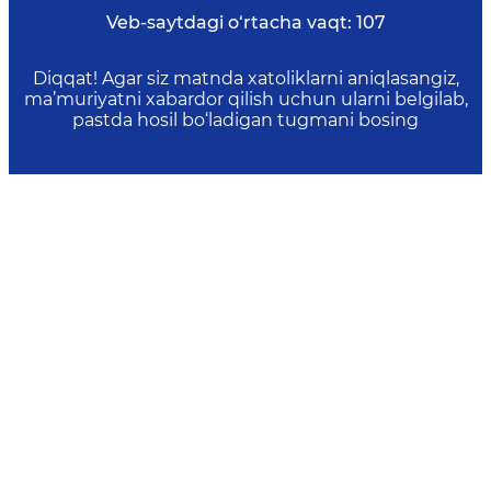
Veb-saytdagi o‘rtacha vaqt:
107
Diqqat! Agar siz matnda xatoliklarni aniqlasangiz,
ma’muriyatni xabardor qilish uchun ularni belgilab,
pastda hosil bo‘ladigan tugmani bosing