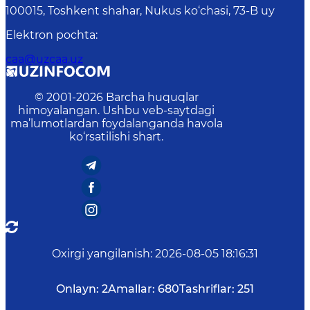
100015, Toshkent shahar, Nukus ko‘chasi, 73-B uу
Elektron pochta
:
caa@uzcaa.uz
© 2001-
2026
Barcha huquqlar
himoyalangan. Ushbu veb-saytdagi
ma’lumotlardan foydalanganda havola
ko‘rsatilishi shart.
Oxirgi yangilanish
:
2026-08-05 18:16:31
Onlayn:
2
Amallar:
680
Tashriflar:
251