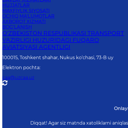
HUJJATLAR
MAXFIYLIK SIYOSATI
OCHIQ MA'LUMOTLAR
AXBOROT XIZMATI
BOG‘LANISH
O'ZBEKISTON RESPUBLIKASI TRANSPORT
VAZIRLIGI HUZURIDAGI FUQARO
AVIATSIYASI AGENTLIGI
100015, Toshkent shahar, Nukus ko‘chasi, 73-B uу
Elektron pochta
:
caa@uzcaa.uz
Onlay
Diqqat! Agar siz matnda xatoliklarni aniql