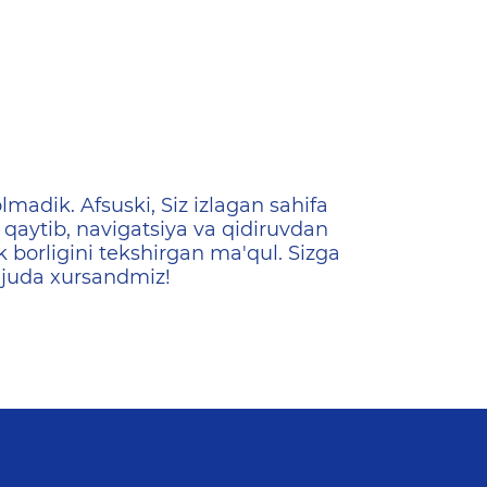
ена
lmadik. Afsuski, Siz izlagan sahifa
qaytib, navigatsiya va qidiruvdan
k borligini tekshirgan ma'qul. Sizga
 juda xursandmiz!