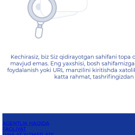
404 — Страница не найд
Kechirasiz, biz Siz qidirayotgan sahifani topa o
mavjud emas. Eng yaxshisi, bosh sahifamizga 
foydalanish yoki URL manzilini kiritishda xatoli
katta rahmat, tashrifingizdan
AGENTLIK HAQIDA
FAOLIYAT
DAVLAT XIZMATLARI