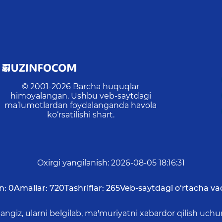
© 2001-
2026
Barcha huquqlar
himoyalangan. Ushbu veb-saytdagi
ma’lumotlardan foydalanganda havola
ko‘rsatilishi shart.
Oxirgi yangilanish
:
2026-08-05 18:16:31
n:
0
Amallar:
720
Tashriflar:
265
Veb-saytdagi o‘rtacha va
asangiz, ularni belgilab, ma'muriyatni xabardor qilish 