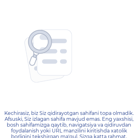
404 — Страница не найд
Kechirasiz, biz Siz qidirayotgan sahifani topa olmadik.
Afsuski, Siz izlagan sahifa mavjud emas. Eng yaxshisi,
bosh sahifamizga qaytib, navigatsiya va qidiruvdan
foydalanish yoki URL manzilini kiritishda xatolik
borligini tekshirgan ma'qul. Sizga katta rahmat,