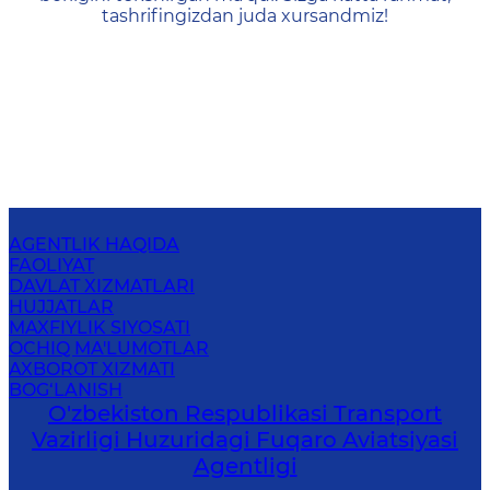
tashrifingizdan juda xursandmiz!
AGENTLIK HAQIDA
FAOLIYAT
DAVLAT XIZMATLARI
HUJJATLAR
MAXFIYLIK SIYOSATI
OCHIQ MA'LUMOTLAR
AXBOROT XIZMATI
BOG‘LANISH
O'zbekiston Respublikasi Transport
Vazirligi Huzuridagi Fuqaro Aviatsiyasi
Agentligi