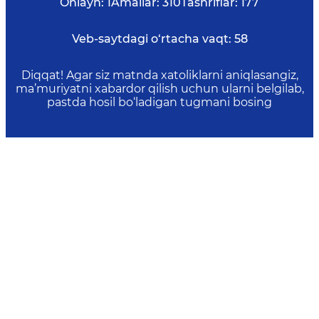
Onlayn:
1
Amallar:
310
Tashriflar:
177
Veb-saytdagi o‘rtacha vaqt:
58
Diqqat! Agar siz matnda xatoliklarni aniqlasangiz,
ma’muriyatni xabardor qilish uchun ularni belgilab,
pastda hosil bo‘ladigan tugmani bosing