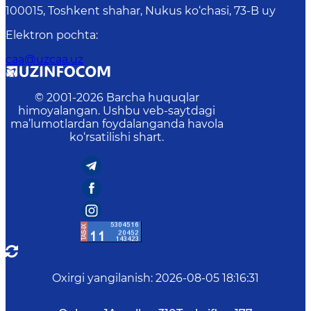
100015, Toshkent shahar, Nukus ko‘chasi, 73-B uу
Elektron pochta
:
caa@uzcaa.uz
© 2001-
2026
Barcha huquqlar
himoyalangan. Ushbu veb-saytdagi
ma’lumotlardan foydalanganda havola
ko‘rsatilishi shart.
Oxirgi yangilanish
:
2026-08-05 18:16:31