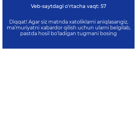
Veb-saytdagi o‘rtacha vaqt:
57
Diqqat! Agar siz matnda xatoliklarni aniqlasangiz,
ma’muriyatni xabardor qilish uchun ularni belgilab,
pastda hosil bo‘ladigan tugmani bosing