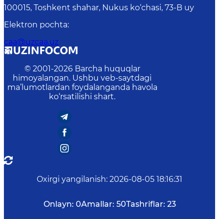
100015, Toshkent shahar, Nukus ko‘chasi, 73-B uу
Elektron pochta
:
caa@uzcaa.uz
© 2001-
2026
Barcha huquqlar
himoyalangan. Ushbu veb-saytdagi
ma’lumotlardan foydalanganda havola
ko‘rsatilishi shart.
Oxirgi yangilanish
:
2026-08-05 18:16:31
Onlayn:
0
Amallar:
50
Tashriflar:
23