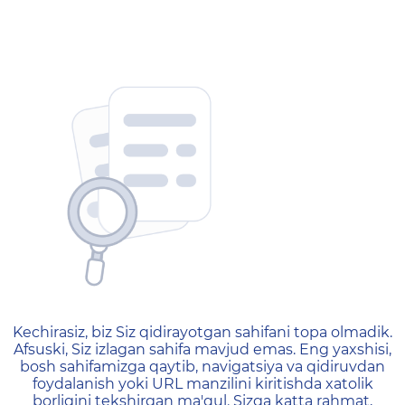
404 — Страница не найд
Kechirasiz, biz Siz qidirayotgan sahifani topa olmadik.
Afsuski, Siz izlagan sahifa mavjud emas. Eng yaxshisi,
bosh sahifamizga qaytib, navigatsiya va qidiruvdan
foydalanish yoki URL manzilini kiritishda xatolik
borligini tekshirgan ma'qul. Sizga katta rahmat,