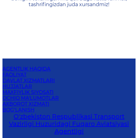
tashrifingizdan juda xursandmiz!
AGENTLIK HAQIDA
FAOLIYAT
DAVLAT XIZMATLARI
HUJJATLAR
MAXFIYLIK SIYOSATI
OCHIQ MA'LUMOTLAR
AXBOROT XIZMATI
BOG‘LANISH
O'zbekiston Respublikasi Transport
Vazirligi Huzuridagi Fuqaro Aviatsiyasi
Agentligi