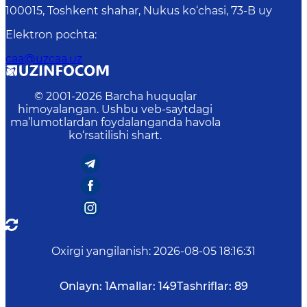
100015, Toshkent shahar, Nukus ko‘chasi, 73-B uу
Elektron pochta
:
caa@uzcaa.uz
© 2001-
2026
Barcha huquqlar
himoyalangan. Ushbu veb-saytdagi
ma’lumotlardan foydalanganda havola
ko‘rsatilishi shart.
Oxirgi yangilanish
:
2026-08-05 18:16:31
Onlayn:
1
Amallar:
149
Tashriflar:
89