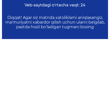
Veb-saytdagi o‘rtacha vaqt:
24
Diqqat! Agar siz matnda xatoliklarni aniqlasangiz,
ma’muriyatni xabardor qilish uchun ularni belgilab,
pastda hosil bo‘ladigan tugmani bosing