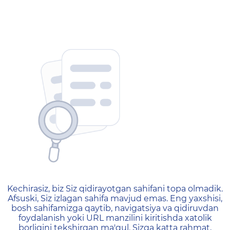
404 — Страница не найд
Kechirasiz, biz Siz qidirayotgan sahifani topa olmadik.
Afsuski, Siz izlagan sahifa mavjud emas. Eng yaxshisi,
bosh sahifamizga qaytib, navigatsiya va qidiruvdan
foydalanish yoki URL manzilini kiritishda xatolik
borligini tekshirgan ma'qul. Sizga katta rahmat,