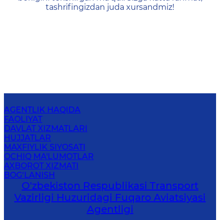
tashrifingizdan juda xursandmiz!
AGENTLIK HAQIDA
FAOLIYAT
DAVLAT XIZMATLARI
HUJJATLAR
MAXFIYLIK SIYOSATI
OCHIQ MA'LUMOTLAR
AXBOROT XIZMATI
BOG‘LANISH
O'zbekiston Respublikasi Transport
Vazirligi Huzuridagi Fuqaro Aviatsiyasi
Agentligi