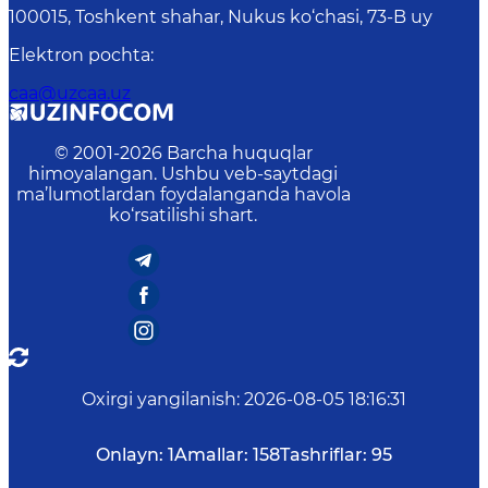
100015, Toshkent shahar, Nukus ko‘chasi, 73-B uу
Elektron pochta
:
caa@uzcaa.uz
© 2001-
2026
Barcha huquqlar
himoyalangan. Ushbu veb-saytdagi
ma’lumotlardan foydalanganda havola
ko‘rsatilishi shart.
Oxirgi yangilanish
:
2026-08-05 18:16:31
Onlayn:
1
Amallar:
158
Tashriflar:
95