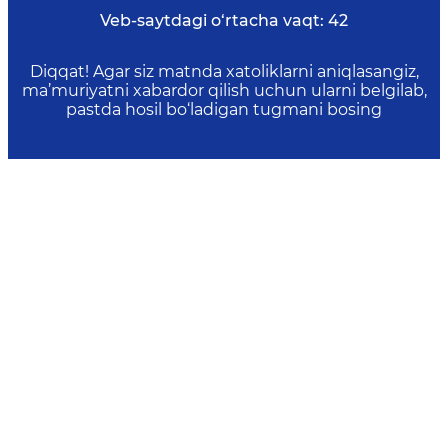
Veb-saytdagi o‘rtacha vaqt:
42
Diqqat! Agar siz matnda xatoliklarni aniqlasangiz,
ma’muriyatni xabardor qilish uchun ularni belgilab,
pastda hosil bo‘ladigan tugmani bosing