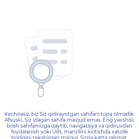
404 — Страница не найд
Kechirasiz, biz Siz qidirayotgan sahifani topa olmadik.
Afsuski, Siz izlagan sahifa mavjud emas. Eng yaxshisi,
bosh sahifamizga qaytib, navigatsiya va qidiruvdan
foydalanish yoki URL manzilini kiritishda xatolik
borligini tekshirgan ma'qul. Sizga katta rahmat,