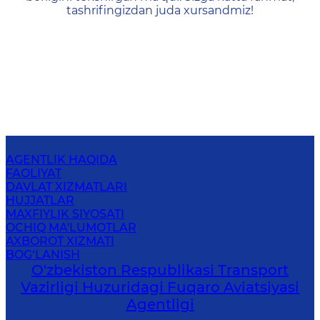
tashrifingizdan juda xursandmiz!
AGENTLIK HAQIDA
FAOLIYAT
DAVLAT XIZMATLARI
HUJJATLAR
MAXFIYLIK SIYOSATI
OCHIQ MA'LUMOTLAR
AXBOROT XIZMATI
BOG‘LANISH
O'zbekiston Respublikasi Transport
Vazirligi Huzuridagi Fuqaro Aviatsiyasi
Agentligi