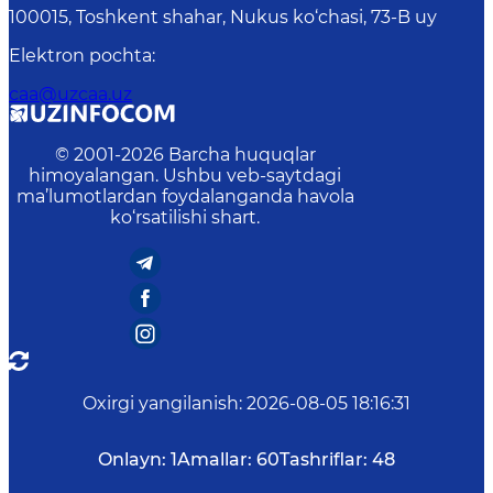
100015, Toshkent shahar, Nukus ko‘chasi, 73-B uу
Elektron pochta
:
caa@uzcaa.uz
© 2001-
2026
Barcha huquqlar
himoyalangan. Ushbu veb-saytdagi
ma’lumotlardan foydalanganda havola
ko‘rsatilishi shart.
Oxirgi yangilanish
:
2026-08-05 18:16:31
Onlayn:
1
Amallar:
60
Tashriflar:
48