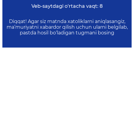
Veb-saytdagi o‘rtacha vaqt:
8
Diqqat! Agar siz matnda xatoliklarni aniqlasangiz,
ma’muriyatni xabardor qilish uchun ularni belgilab,
pastda hosil bo‘ladigan tugmani bosing