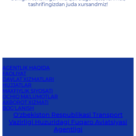
tashrifingizdan juda xursandmiz!
AGENTLIK HAQIDA
FAOLIYAT
DAVLAT XIZMATLARI
HUJJATLAR
MAXFIYLIK SIYOSATI
OCHIQ MA'LUMOTLAR
AXBOROT XIZMATI
BOG‘LANISH
O'zbekiston Respublikasi Transport
Vazirligi Huzuridagi Fuqaro Aviatsiyasi
Agentligi