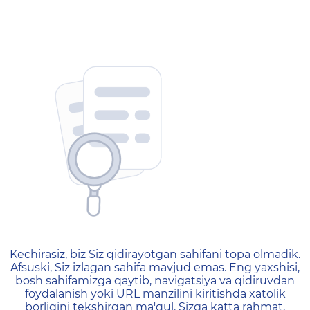
404 — Страница не найд
Kechirasiz, biz Siz qidirayotgan sahifani topa olmadik.
Afsuski, Siz izlagan sahifa mavjud emas. Eng yaxshisi,
bosh sahifamizga qaytib, navigatsiya va qidiruvdan
foydalanish yoki URL manzilini kiritishda xatolik
borligini tekshirgan ma'qul. Sizga katta rahmat,