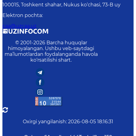
100015, Toshkent shahar, Nukus ko‘chasi, 73-B uу
Elektron pochta
:
caa@uzcaa.uz
© 2001-
2026
Barcha huquqlar
himoyalangan. Ushbu veb-saytdagi
ma’lumotlardan foydalanganda havola
ko‘rsatilishi shart.
Oxirgi yangilanish
:
2026-08-05 18:16:31