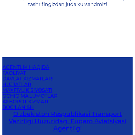
tashrifingizdan juda xursandmiz!
AGENTLIK HAQIDA
FAOLIYAT
DAVLAT XIZMATLARI
HUJJATLAR
MAXFIYLIK SIYOSATI
OCHIQ MA'LUMOTLAR
AXBOROT XIZMATI
BOG‘LANISH
O'zbekiston Respublikasi Transport
Vazirligi Huzuridagi Fuqaro Aviatsiyasi
Agentligi