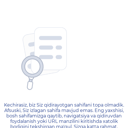
404 — Страница не найд
Kechirasiz, biz Siz qidirayotgan sahifani topa olmadik.
Afsuski, Siz izlagan sahifa mavjud emas. Eng yaxshisi,
bosh sahifamizga qaytib, navigatsiya va qidiruvdan
foydalanish yoki URL manzilini kiritishda xatolik
borligini tekshirgan ma'qul. Sizga katta rahmat,