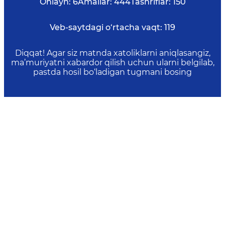
Onlayn:
6
Amallar:
444
Tashriflar:
150
Veb-saytdagi o‘rtacha vaqt:
119
Diqqat! Agar siz matnda xatoliklarni aniqlasangiz,
ma’muriyatni xabardor qilish uchun ularni belgilab,
pastda hosil bo‘ladigan tugmani bosing