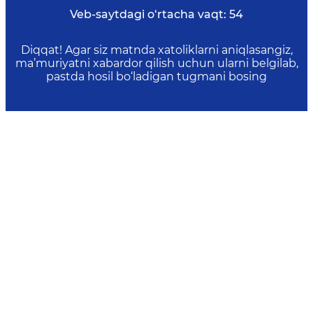
Veb-saytdagi o‘rtacha vaqt:
54
Diqqat! Agar siz matnda xatoliklarni aniqlasangiz,
ma’muriyatni xabardor qilish uchun ularni belgilab,
pastda hosil bo‘ladigan tugmani bosing