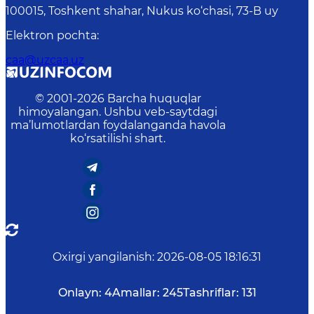
100015, Toshkent shahar, Nukus ko‘chasi, 73-B uу
Elektron pochta
:
caa@uzcaa.uz
© 2001-
2026
Barcha huquqlar
himoyalangan. Ushbu veb-saytdagi
ma’lumotlardan foydalanganda havola
ko‘rsatilishi shart.
Oxirgi yangilanish
:
2026-08-05 18:16:31
Onlayn:
4
Amallar:
245
Tashriflar:
131