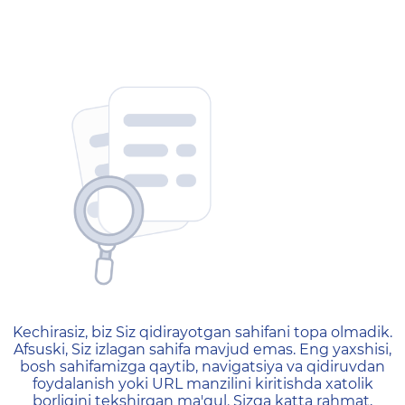
404 — Страница не найд
Kechirasiz, biz Siz qidirayotgan sahifani topa olmadik.
Afsuski, Siz izlagan sahifa mavjud emas. Eng yaxshisi,
bosh sahifamizga qaytib, navigatsiya va qidiruvdan
foydalanish yoki URL manzilini kiritishda xatolik
borligini tekshirgan ma'qul. Sizga katta rahmat,