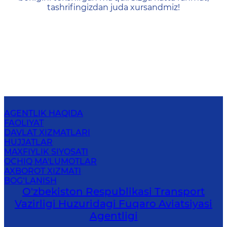
tashrifingizdan juda xursandmiz!
AGENTLIK HAQIDA
FAOLIYAT
DAVLAT XIZMATLARI
HUJJATLAR
MAXFIYLIK SIYOSATI
OCHIQ MA'LUMOTLAR
AXBOROT XIZMATI
BOG‘LANISH
O'zbekiston Respublikasi Transport
Vazirligi Huzuridagi Fuqaro Aviatsiyasi
Agentligi