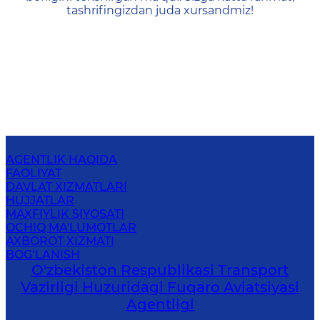
tashrifingizdan juda xursandmiz!
AGENTLIK HAQIDA
FAOLIYAT
DAVLAT XIZMATLARI
HUJJATLAR
MAXFIYLIK SIYOSATI
OCHIQ MA'LUMOTLAR
AXBOROT XIZMATI
BOG‘LANISH
O'zbekiston Respublikasi Transport
Vazirligi Huzuridagi Fuqaro Aviatsiyasi
Agentligi