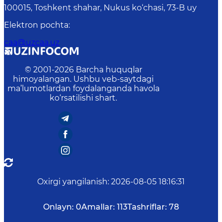
100015, Toshkent shahar, Nukus ko‘chasi, 73-B uу
Elektron pochta
:
caa@uzcaa.uz
© 2001-
2026
Barcha huquqlar
himoyalangan. Ushbu veb-saytdagi
ma’lumotlardan foydalanganda havola
ko‘rsatilishi shart.
Oxirgi yangilanish
:
2026-08-05 18:16:31
Onlayn:
0
Amallar:
113
Tashriflar:
78