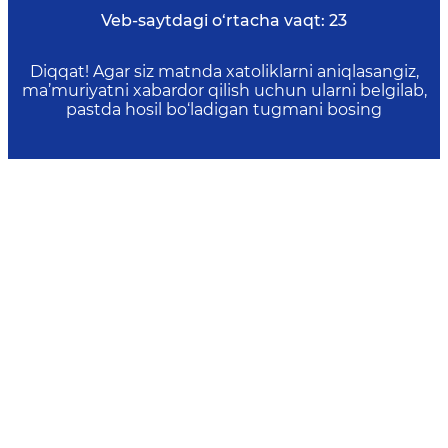
Veb-saytdagi o‘rtacha vaqt:
23
Diqqat! Agar siz matnda xatoliklarni aniqlasangiz,
ma’muriyatni xabardor qilish uchun ularni belgilab,
pastda hosil bo‘ladigan tugmani bosing