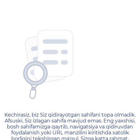
404 — Страница не найд
Kechirasiz, biz Siz qidirayotgan sahifani topa olmadik.
Afsuski, Siz izlagan sahifa mavjud emas. Eng yaxshisi,
bosh sahifamizga qaytib, navigatsiya va qidiruvdan
foydalanish yoki URL manzilini kiritishda xatolik
borligini tekshirgan ma'qul. Sizga katta rahmat,