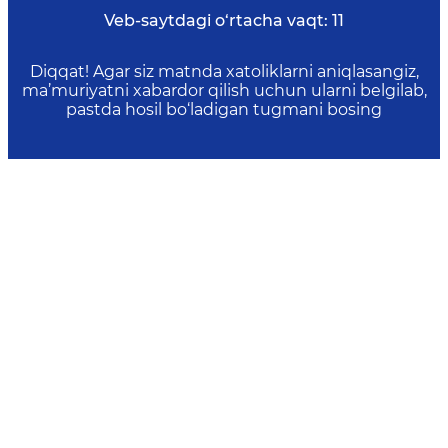
Veb-saytdagi o‘rtacha vaqt:
11
Diqqat! Agar siz matnda xatoliklarni aniqlasangiz,
ma’muriyatni xabardor qilish uchun ularni belgilab,
pastda hosil bo‘ladigan tugmani bosing