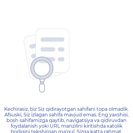
404 — Страница не найд
Kechirasiz, biz Siz qidirayotgan sahifani topa olmadik.
Afsuski, Siz izlagan sahifa mavjud emas. Eng yaxshisi,
bosh sahifamizga qaytib, navigatsiya va qidiruvdan
foydalanish yoki URL manzilini kiritishda xatolik
borligini tekshirgan ma'qul. Sizga katta rahmat,