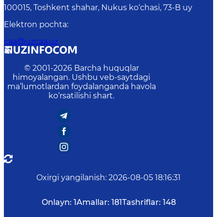
100015, Toshkent shahar, Nukus ko‘chasi, 73-B uу
Elektron pochta
:
caa@uzcaa.uz
© 2001-
2026
Barcha huquqlar
himoyalangan. Ushbu veb-saytdagi
ma’lumotlardan foydalanganda havola
ko‘rsatilishi shart.
Oxirgi yangilanish
:
2026-08-05 18:16:31
Onlayn:
1
Amallar:
181
Tashriflar:
148