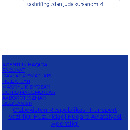
tashrifingizdan juda xursandmiz!
AGENTLIK HAQIDA
FAOLIYAT
DAVLAT XIZMATLARI
HUJJATLAR
MAXFIYLIK SIYOSATI
OCHIQ MA'LUMOTLAR
AXBOROT XIZMATI
BOG‘LANISH
O'zbekiston Respublikasi Transport
Vazirligi Huzuridagi Fuqaro Aviatsiyasi
Agentligi