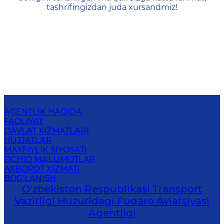
tashrifingizdan juda xursandmiz!
AGENTLIK HAQIDA
FAOLIYAT
DAVLAT XIZMATLARI
HUJJATLAR
MAXFIYLIK SIYOSATI
OCHIQ MA'LUMOTLAR
AXBOROT XIZMATI
BOG‘LANISH
O'zbekiston Respublikasi Transport
Vazirligi Huzuridagi Fuqaro Aviatsiyasi
Agentligi