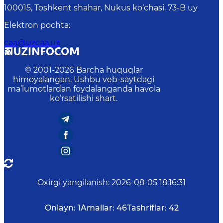
100015, Toshkent shahar, Nukus ko‘chasi, 73-B uу
Elektron pochta
:
caa@uzcaa.uz
© 2001-
2026
Barcha huquqlar
himoyalangan. Ushbu veb-saytdagi
ma’lumotlardan foydalanganda havola
ko‘rsatilishi shart.
Oxirgi yangilanish
:
2026-08-05 18:16:31
Onlayn:
1
Amallar:
46
Tashriflar:
42