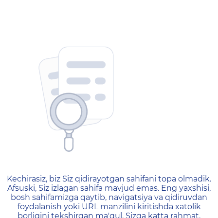
404 — Страница не найд
Kechirasiz, biz Siz qidirayotgan sahifani topa olmadik.
Afsuski, Siz izlagan sahifa mavjud emas. Eng yaxshisi,
bosh sahifamizga qaytib, navigatsiya va qidiruvdan
foydalanish yoki URL manzilini kiritishda xatolik
borligini tekshirgan ma'qul. Sizga katta rahmat,