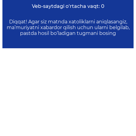
Veb-saytdagi o‘rtacha vaqt:
0
Diqqat! Agar siz matnda xatoliklarni aniqlasangiz,
ma’muriyatni xabardor qilish uchun ularni belgilab,
pastda hosil bo‘ladigan tugmani bosing