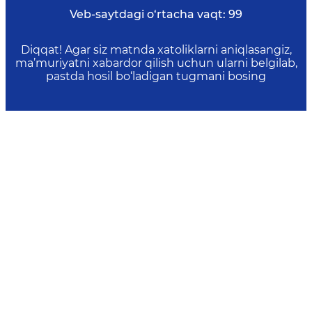
Veb-saytdagi o‘rtacha vaqt:
99
Diqqat! Agar siz matnda xatoliklarni aniqlasangiz,
ma’muriyatni xabardor qilish uchun ularni belgilab,
pastda hosil bo‘ladigan tugmani bosing