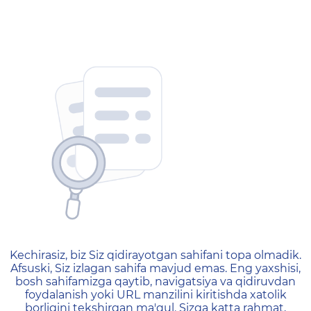
404 — Страница не найд
Kechirasiz, biz Siz qidirayotgan sahifani topa olmadik.
Afsuski, Siz izlagan sahifa mavjud emas. Eng yaxshisi,
bosh sahifamizga qaytib, navigatsiya va qidiruvdan
foydalanish yoki URL manzilini kiritishda xatolik
borligini tekshirgan ma'qul. Sizga katta rahmat,