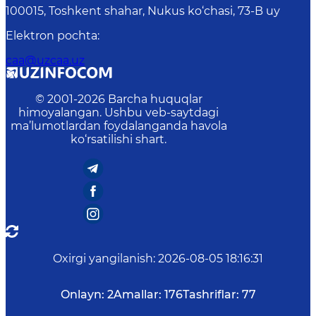
100015, Toshkent shahar, Nukus ko‘chasi, 73-B uу
Elektron pochta
:
caa@uzcaa.uz
© 2001-
2026
Barcha huquqlar
himoyalangan. Ushbu veb-saytdagi
ma’lumotlardan foydalanganda havola
ko‘rsatilishi shart.
Oxirgi yangilanish
:
2026-08-05 18:16:31
Onlayn:
2
Amallar:
176
Tashriflar:
77