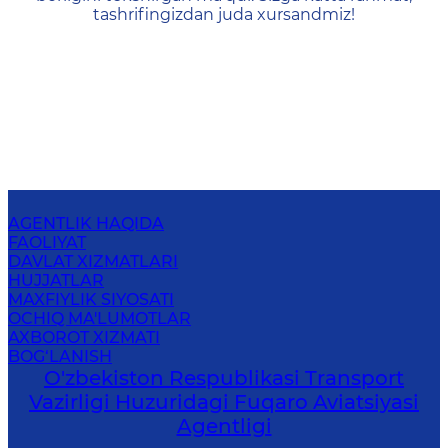
tashrifingizdan juda xursandmiz!
AGENTLIK HAQIDA
FAOLIYAT
DAVLAT XIZMATLARI
HUJJATLAR
MAXFIYLIK SIYOSATI
OCHIQ MA'LUMOTLAR
AXBOROT XIZMATI
BOG‘LANISH
O'zbekiston Respublikasi Transport
Vazirligi Huzuridagi Fuqaro Aviatsiyasi
Agentligi