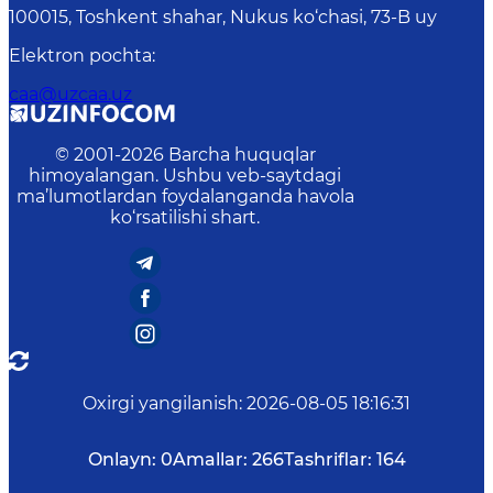
100015, Toshkent shahar, Nukus ko‘chasi, 73-B uу
Elektron pochta
:
caa@uzcaa.uz
© 2001-
2026
Barcha huquqlar
himoyalangan. Ushbu veb-saytdagi
ma’lumotlardan foydalanganda havola
ko‘rsatilishi shart.
Oxirgi yangilanish
:
2026-08-05 18:16:31
Onlayn:
0
Amallar:
266
Tashriflar:
164