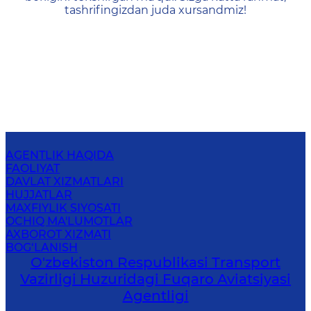
tashrifingizdan juda xursandmiz!
AGENTLIK HAQIDA
FAOLIYAT
DAVLAT XIZMATLARI
HUJJATLAR
MAXFIYLIK SIYOSATI
OCHIQ MA'LUMOTLAR
AXBOROT XIZMATI
BOG‘LANISH
O'zbekiston Respublikasi Transport
Vazirligi Huzuridagi Fuqaro Aviatsiyasi
Agentligi