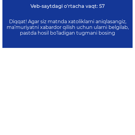
Veb-saytdagi o‘rtacha vaqt:
57
Diqqat! Agar siz matnda xatoliklarni aniqlasangiz,
ma’muriyatni xabardor qilish uchun ularni belgilab,
pastda hosil bo‘ladigan tugmani bosing