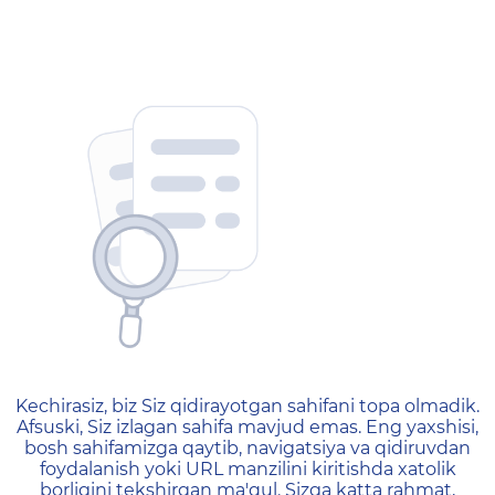
404 — Страница не найд
Kechirasiz, biz Siz qidirayotgan sahifani topa olmadik.
Afsuski, Siz izlagan sahifa mavjud emas. Eng yaxshisi,
bosh sahifamizga qaytib, navigatsiya va qidiruvdan
foydalanish yoki URL manzilini kiritishda xatolik
borligini tekshirgan ma'qul. Sizga katta rahmat,