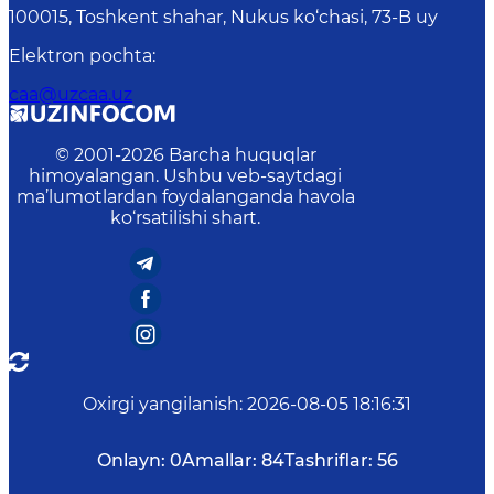
100015, Toshkent shahar, Nukus ko‘chasi, 73-B uу
Elektron pochta
:
caa@uzcaa.uz
© 2001-
2026
Barcha huquqlar
himoyalangan. Ushbu veb-saytdagi
ma’lumotlardan foydalanganda havola
ko‘rsatilishi shart.
Oxirgi yangilanish
:
2026-08-05 18:16:31
Onlayn:
0
Amallar:
84
Tashriflar:
56