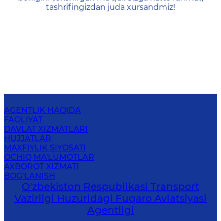
tashrifingizdan juda xursandmiz!
AGENTLIK HAQIDA
FAOLIYAT
DAVLAT XIZMATLARI
HUJJATLAR
MAXFIYLIK SIYOSATI
OCHIQ MA'LUMOTLAR
AXBOROT XIZMATI
BOG‘LANISH
O'zbekiston Respublikasi Transport
Vazirligi Huzuridagi Fuqaro Aviatsiyasi
Agentligi