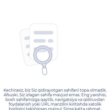
404 — Страница не найд
Kechirasiz, biz Siz qidirayotgan sahifani topa olmadik.
Afsuski, Siz izlagan sahifa mavjud emas. Eng yaxshisi,
bosh sahifamizga qaytib, navigatsiya va qidiruvdan
foydalanish yoki URL manzilini kiritishda xatolik
borligini tekshirgan ma'qul. Sizga katta rahmat,