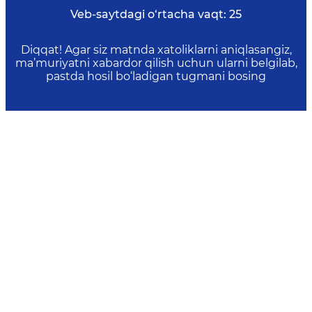
Veb-saytdagi o‘rtacha vaqt:
25
Diqqat! Agar siz matnda xatoliklarni aniqlasangiz,
ma’muriyatni xabardor qilish uchun ularni belgilab,
pastda hosil bo‘ladigan tugmani bosing