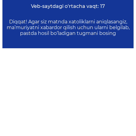
Veb-saytdagi o‘rtacha vaqt:
17
Diqqat! Agar siz matnda xatoliklarni aniqlasangiz,
ma’muriyatni xabardor qilish uchun ularni belgilab,
pastda hosil bo‘ladigan tugmani bosing