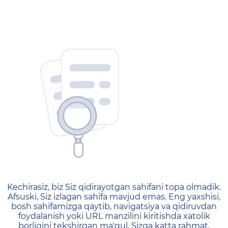
404 — Страница не найд
Kechirasiz, biz Siz qidirayotgan sahifani topa olmadik.
Afsuski, Siz izlagan sahifa mavjud emas. Eng yaxshisi,
bosh sahifamizga qaytib, navigatsiya va qidiruvdan
foydalanish yoki URL manzilini kiritishda xatolik
borligini tekshirgan ma'qul. Sizga katta rahmat,