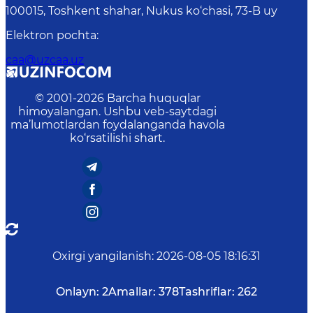
100015, Toshkent shahar, Nukus ko‘chasi, 73-B uу
Elektron pochta
:
caa@uzcaa.uz
© 2001-
2026
Barcha huquqlar
himoyalangan. Ushbu veb-saytdagi
ma’lumotlardan foydalanganda havola
ko‘rsatilishi shart.
Oxirgi yangilanish
:
2026-08-05 18:16:31
Onlayn:
2
Amallar:
378
Tashriflar:
262