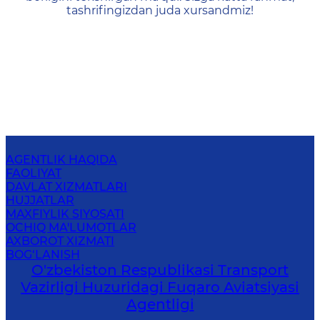
tashrifingizdan juda xursandmiz!
AGENTLIK HAQIDA
FAOLIYAT
DAVLAT XIZMATLARI
HUJJATLAR
MAXFIYLIK SIYOSATI
OCHIQ MA'LUMOTLAR
AXBOROT XIZMATI
BOG‘LANISH
O'zbekiston Respublikasi Transport
Vazirligi Huzuridagi Fuqaro Aviatsiyasi
Agentligi