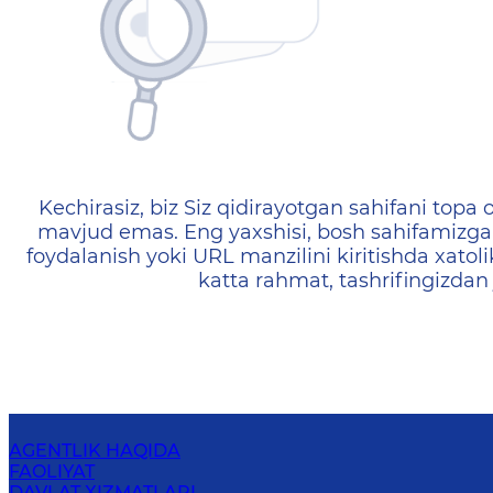
404 — Страница не найд
Kechirasiz, biz Siz qidirayotgan sahifani topa o
mavjud emas. Eng yaxshisi, bosh sahifamizga 
foydalanish yoki URL manzilini kiritishda xatoli
katta rahmat, tashrifingizdan
AGENTLIK HAQIDA
FAOLIYAT
DAVLAT XIZMATLARI