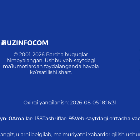
© 2001-
2026
Barcha huquqlar
himoyalangan. Ushbu veb-saytdagi
ma’lumotlardan foydalanganda havola
ko‘rsatilishi shart.
Oxirgi yangilanish
:
2026-08-05 18:16:31
yn:
0
Amallar:
158
Tashriflar:
95
Veb-saytdagi o‘rtacha vaq
asangiz, ularni belgilab, ma'muriyatni xabardor qilish 