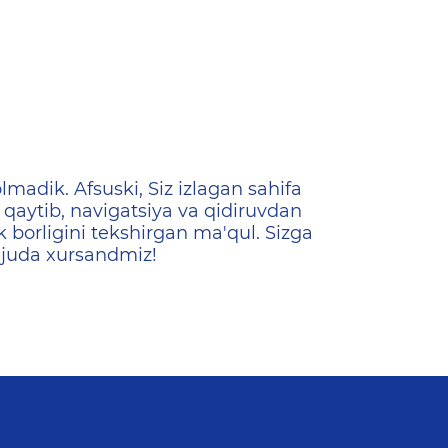
ена
lmadik. Afsuski, Siz izlagan sahifa
qaytib, navigatsiya va qidiruvdan
k borligini tekshirgan ma'qul. Sizga
 juda xursandmiz!