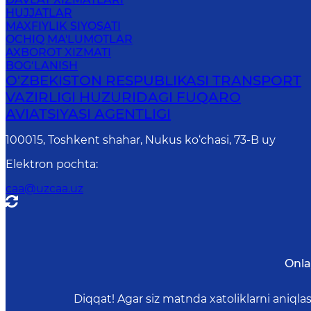
HUJJATLAR
MAXFIYLIK SIYOSATI
OCHIQ MA'LUMOTLAR
AXBOROT XIZMATI
BOG‘LANISH
O'ZBEKISTON RESPUBLIKASI TRANSPORT
VAZIRLIGI HUZURIDAGI FUQARO
AVIATSIYASI AGENTLIGI
100015, Toshkent shahar, Nukus ko‘chasi, 73-B uу
Elektron pochta
:
caa@uzcaa.uz
Onla
Diqqat! Agar siz matnda xatoliklarni aniql