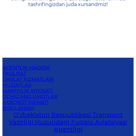
tashrifingizdan juda xursandmiz!
AGENTLIK HAQIDA
FAOLIYAT
DAVLAT XIZMATLARI
HUJJATLAR
MAXFIYLIK SIYOSATI
OCHIQ MA'LUMOTLAR
AXBOROT XIZMATI
BOG‘LANISH
O'zbekiston Respublikasi Transport
Vazirligi Huzuridagi Fuqaro Aviatsiyasi
Agentligi