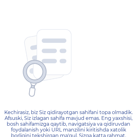
404 — Страница не найд
Kechirasiz, biz Siz qidirayotgan sahifani topa olmadik.
Afsuski, Siz izlagan sahifa mavjud emas. Eng yaxshisi,
bosh sahifamizga qaytib, navigatsiya va qidiruvdan
foydalanish yoki URL manzilini kiritishda xatolik
borligini tekshirgan ma'qul. Sizga katta rahmat,