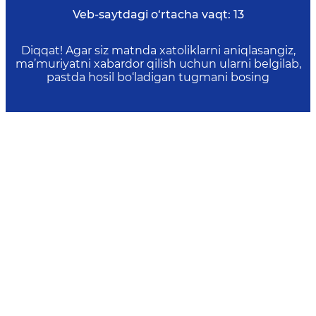
Veb-saytdagi o‘rtacha vaqt:
13
Diqqat! Agar siz matnda xatoliklarni aniqlasangiz,
ma’muriyatni xabardor qilish uchun ularni belgilab,
pastda hosil bo‘ladigan tugmani bosing