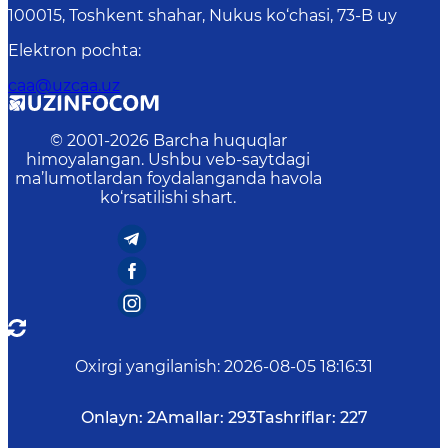
100015, Toshkent shahar, Nukus ko‘chasi, 73-B uу
Elektron pochta
:
caa@uzcaa.uz
© 2001-
2026
Barcha huquqlar
himoyalangan. Ushbu veb-saytdagi
ma’lumotlardan foydalanganda havola
ko‘rsatilishi shart.
Oxirgi yangilanish
:
2026-08-05 18:16:31
Onlayn:
2
Amallar:
293
Tashriflar:
227