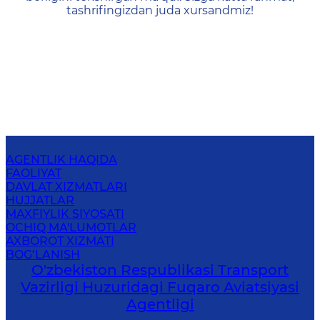
tashrifingizdan juda xursandmiz!
AGENTLIK HAQIDA
FAOLIYAT
DAVLAT XIZMATLARI
HUJJATLAR
MAXFIYLIK SIYOSATI
OCHIQ MA'LUMOTLAR
AXBOROT XIZMATI
BOG‘LANISH
O'zbekiston Respublikasi Transport
Vazirligi Huzuridagi Fuqaro Aviatsiyasi
Agentligi