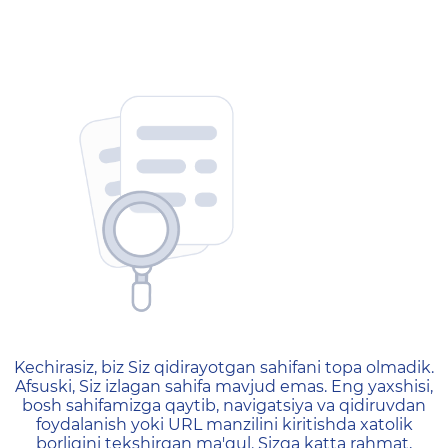
404 — Страница не найд
Kechirasiz, biz Siz qidirayotgan sahifani topa olmadik.
Afsuski, Siz izlagan sahifa mavjud emas. Eng yaxshisi,
bosh sahifamizga qaytib, navigatsiya va qidiruvdan
foydalanish yoki URL manzilini kiritishda xatolik
borligini tekshirgan ma'qul. Sizga katta rahmat,