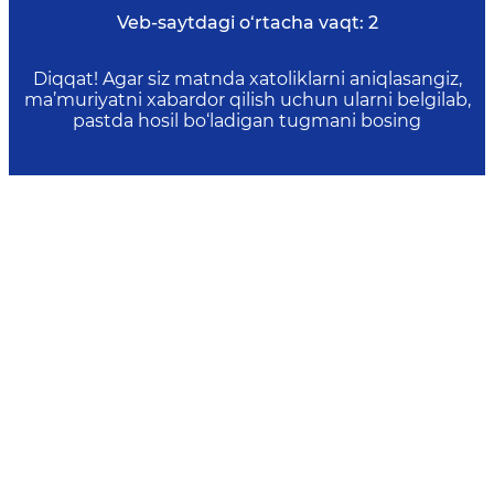
Veb-saytdagi o‘rtacha vaqt:
2
Diqqat! Agar siz matnda xatoliklarni aniqlasangiz,
ma’muriyatni xabardor qilish uchun ularni belgilab,
pastda hosil bo‘ladigan tugmani bosing