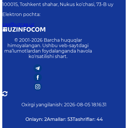
100015, Toshkent shahar, Nukus ko‘chasi, 73-B uу
Elektron pochta
:
caa@uzcaa.uz
© 2001-
2026
Barcha huquqlar
himoyalangan. Ushbu veb-saytdagi
ma’lumotlardan foydalanganda havola
ko‘rsatilishi shart.
Oxirgi yangilanish
:
2026-08-05 18:16:31
Onlayn:
2
Amallar:
53
Tashriflar:
44