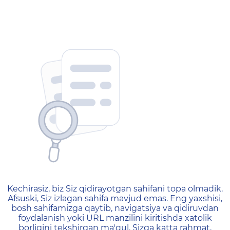
404 — Страница не найд
Kechirasiz, biz Siz qidirayotgan sahifani topa olmadik.
Afsuski, Siz izlagan sahifa mavjud emas. Eng yaxshisi,
bosh sahifamizga qaytib, navigatsiya va qidiruvdan
foydalanish yoki URL manzilini kiritishda xatolik
borligini tekshirgan ma'qul. Sizga katta rahmat,