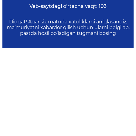
Veb-saytdagi o‘rtacha vaqt:
103
Diqqat! Agar siz matnda xatoliklarni aniqlasangiz,
ma’muriyatni xabardor qilish uchun ularni belgilab,
pastda hosil bo‘ladigan tugmani bosing