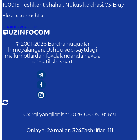
100015, Toshkent shahar, Nukus ko‘chasi, 73-B uу
Elektron pochta
:
caa@uzcaa.uz
© 2001-
2026
Barcha huquqlar
himoyalangan. Ushbu veb-saytdagi
ma’lumotlardan foydalanganda havola
ko‘rsatilishi shart.
Oxirgi yangilanish
:
2026-08-05 18:16:31
Onlayn:
2
Amallar:
324
Tashriflar:
111