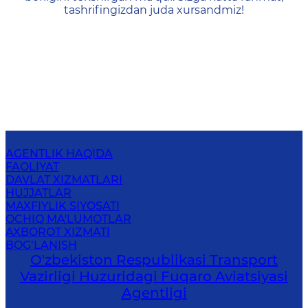
tashrifingizdan juda xursandmiz!
AGENTLIK HAQIDA
FAOLIYAT
DAVLAT XIZMATLARI
HUJJATLAR
MAXFIYLIK SIYOSATI
OCHIQ MA'LUMOTLAR
AXBOROT XIZMATI
BOG‘LANISH
O'zbekiston Respublikasi Transport
Vazirligi Huzuridagi Fuqaro Aviatsiyasi
Agentligi