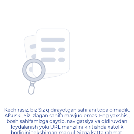
404 — Страница не найд
Kechirasiz, biz Siz qidirayotgan sahifani topa olmadik.
Afsuski, Siz izlagan sahifa mavjud emas. Eng yaxshisi,
bosh sahifamizga qaytib, navigatsiya va qidiruvdan
foydalanish yoki URL manzilini kiritishda xatolik
borligini tekshirgan ma'qul. Sizga katta rahmat,