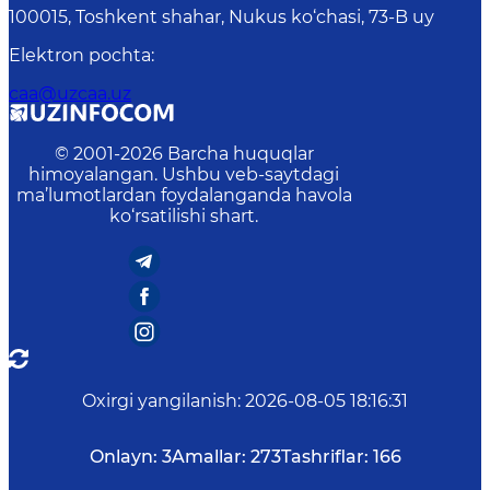
100015, Toshkent shahar, Nukus ko‘chasi, 73-B uу
Elektron pochta
:
caa@uzcaa.uz
© 2001-
2026
Barcha huquqlar
himoyalangan. Ushbu veb-saytdagi
ma’lumotlardan foydalanganda havola
ko‘rsatilishi shart.
Oxirgi yangilanish
:
2026-08-05 18:16:31
Onlayn:
3
Amallar:
273
Tashriflar:
166