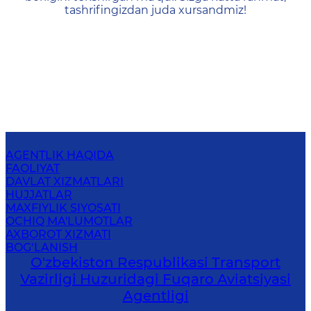
tashrifingizdan juda xursandmiz!
AGENTLIK HAQIDA
FAOLIYAT
DAVLAT XIZMATLARI
HUJJATLAR
MAXFIYLIK SIYOSATI
OCHIQ MA'LUMOTLAR
AXBOROT XIZMATI
BOG‘LANISH
O'zbekiston Respublikasi Transport
Vazirligi Huzuridagi Fuqaro Aviatsiyasi
Agentligi