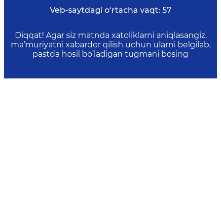
Veb-saytdagi o‘rtacha vaqt:
57
Diqqat! Agar siz matnda xatoliklarni aniqlasangiz,
ma’muriyatni xabardor qilish uchun ularni belgilab,
pastda hosil bo‘ladigan tugmani bosing