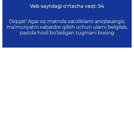
Veb-saytdagi o‘rtacha vaqt:
54
Diqqat! Agar siz matnda xatoliklarni aniqlasangiz,
ma’muriyatni xabardor qilish uchun ularni belgilab,
pastda hosil bo‘ladigan tugmani bosing