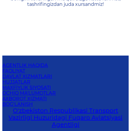
tashrifingizdan juda xursandmiz!
AGENTLIK HAQIDA
FAOLIYAT
DAVLAT XIZMATLARI
HUJJATLAR
MAXFIYLIK SIYOSATI
OCHIQ MA'LUMOTLAR
AXBOROT XIZMATI
BOG‘LANISH
O'zbekiston Respublikasi Transport
Vazirligi Huzuridagi Fuqaro Aviatsiyasi
Agentligi