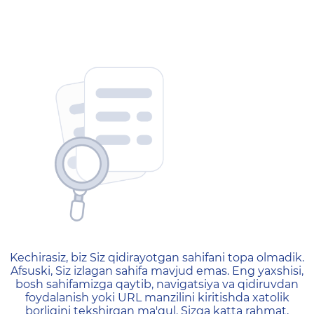
404 — Страница не найд
Kechirasiz, biz Siz qidirayotgan sahifani topa olmadik.
Afsuski, Siz izlagan sahifa mavjud emas. Eng yaxshisi,
bosh sahifamizga qaytib, navigatsiya va qidiruvdan
foydalanish yoki URL manzilini kiritishda xatolik
borligini tekshirgan ma'qul. Sizga katta rahmat,