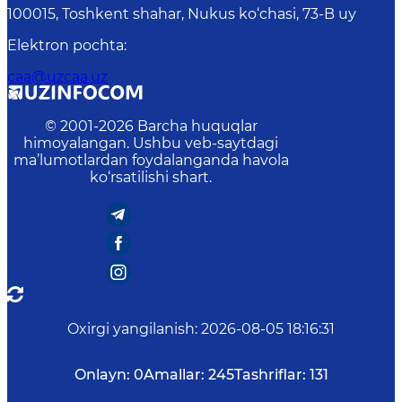
100015, Toshkent shahar, Nukus ko‘chasi, 73-B uу
Elektron pochta
:
caa@uzcaa.uz
© 2001-
2026
Barcha huquqlar
himoyalangan. Ushbu veb-saytdagi
ma’lumotlardan foydalanganda havola
ko‘rsatilishi shart.
Oxirgi yangilanish
:
2026-08-05 18:16:31
Onlayn:
0
Amallar:
245
Tashriflar:
131