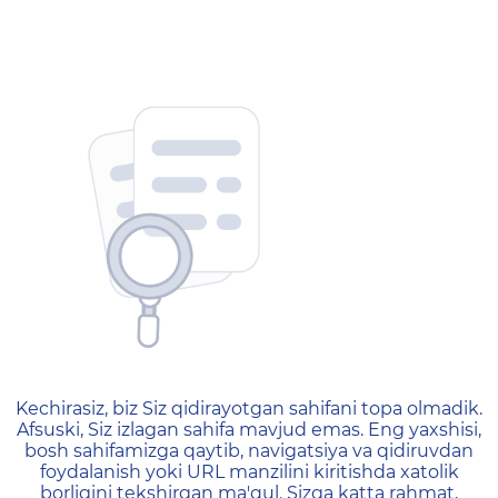
404 — Страница не найд
Kechirasiz, biz Siz qidirayotgan sahifani topa olmadik.
Afsuski, Siz izlagan sahifa mavjud emas. Eng yaxshisi,
bosh sahifamizga qaytib, navigatsiya va qidiruvdan
foydalanish yoki URL manzilini kiritishda xatolik
borligini tekshirgan ma'qul. Sizga katta rahmat,