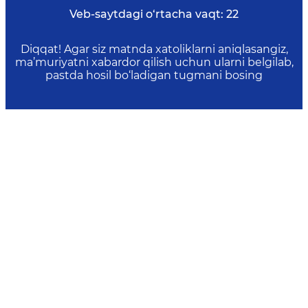
Veb-saytdagi o‘rtacha vaqt:
22
Diqqat! Agar siz matnda xatoliklarni aniqlasangiz,
ma’muriyatni xabardor qilish uchun ularni belgilab,
pastda hosil bo‘ladigan tugmani bosing