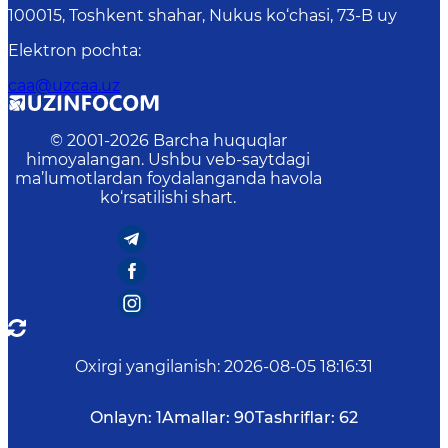
100015, Toshkent shahar, Nukus ko‘chasi, 73-B uу
Elektron pochta
:
caa@uzcaa.uz
© 2001-
2026
Barcha huquqlar
himoyalangan. Ushbu veb-saytdagi
ma’lumotlardan foydalanganda havola
ko‘rsatilishi shart.
Oxirgi yangilanish
:
2026-08-05 18:16:31
Onlayn:
1
Amallar:
90
Tashriflar:
62