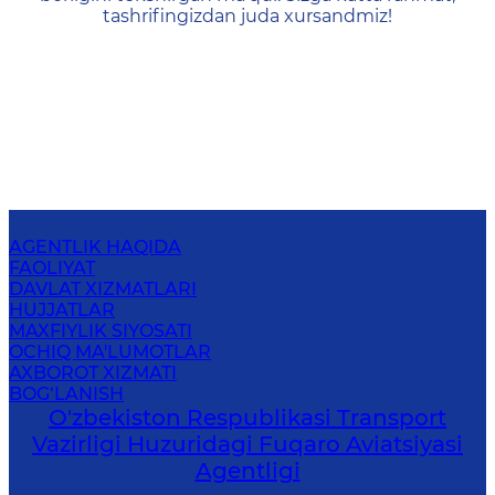
tashrifingizdan juda xursandmiz!
AGENTLIK HAQIDA
FAOLIYAT
DAVLAT XIZMATLARI
HUJJATLAR
MAXFIYLIK SIYOSATI
OCHIQ MA'LUMOTLAR
AXBOROT XIZMATI
BOG‘LANISH
O'zbekiston Respublikasi Transport
Vazirligi Huzuridagi Fuqaro Aviatsiyasi
Agentligi