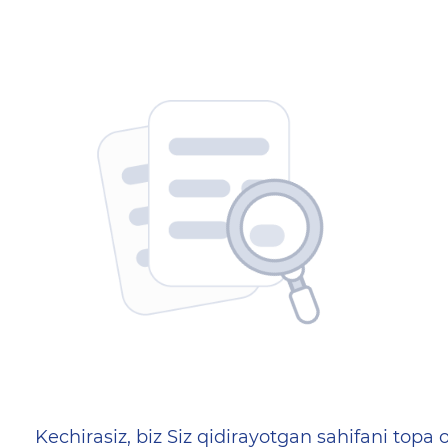
404 — Страница не найд
Kechirasiz, biz Siz qidirayotgan sahifani topa o