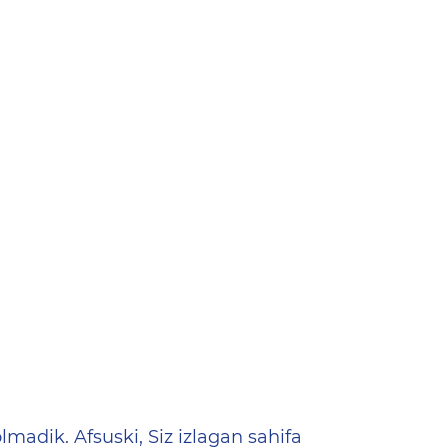
ена
lmadik. Afsuski, Siz izlagan sahifa