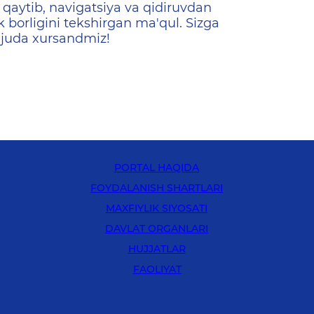
qaytib, navigatsiya va qidiruvdan
k borligini tekshirgan ma'qul. Sizga
 juda xursandmiz!
PORTAL HAQIDA
FOYDALANISH SHARTLARI
MAXFIYLIK SIYOSATI
DAVLAT ORGANLARI
HUJJATLAR
FAOLIYAT