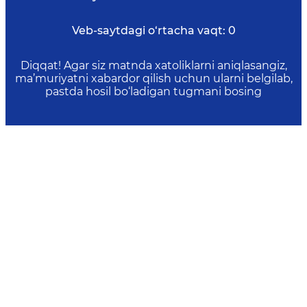
Veb-saytdagi o‘rtacha vaqt:
0
Diqqat! Agar siz matnda xatoliklarni aniqlasangiz,
ma’muriyatni xabardor qilish uchun ularni belgilab,
pastda hosil bo‘ladigan tugmani bosing