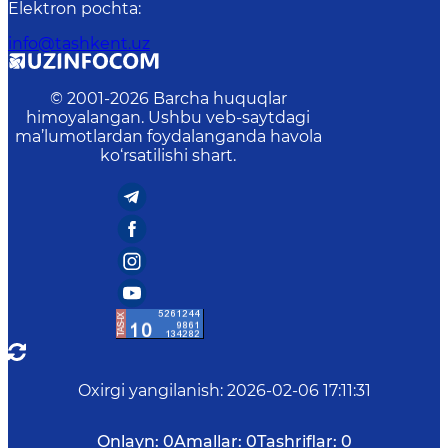
Elektron pochta
:
info@tashkent.uz
© 2001-
2026
Barcha huquqlar
himoyalangan. Ushbu veb-saytdagi
ma’lumotlardan foydalanganda havola
ko‘rsatilishi shart.
Oxirgi yangilanish
:
2026-02-06 17:11:31
Onlayn:
0
Amallar:
0
Tashriflar:
0