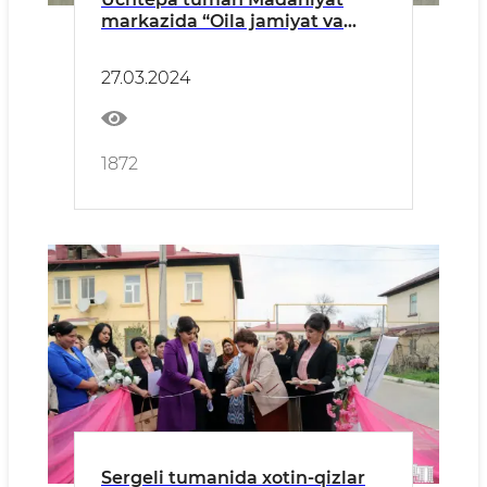
markazida “Oila jamiyat va
davlat muhofazasida”
mavzusidagi davra suhbati
27.03.2024
bo‘lib o‘tdi.
1872
Sergeli tumanida xotin-qizlar