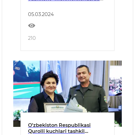
Toshkent shahar Oila va xotin-
qizlar boshqarmasi va "Gigu"
05.03.2024
brendi asoschisi hamkorligida
tikuvchi va dizaynerlar forumi
tashkil etildi
210
O’zbekiston Respublikasi
Qurolli kuchlari tashkil