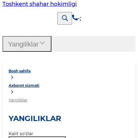
Toshkеnt shаhаr hоkimligi
-
;
Yangiliklar
Bosh sahifa
Axborot xizmati
Yangiliklar
YANGILIKLAR
Kalit so‘zlar