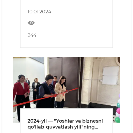
etilganligigning 32 yilligini
hamda Vatan himoyachilari
10.01.2024
kunini nishonlashga
tayyorgarlik ko’rish va
o`tkazish chora-tadbirlarini
amalga oshirish maqsadida,
244
hududlarda bayramga
bag’ishlab turli tadbirlar t
2024-yil — "Yoshlar va biznesni
qo‘llab-quvvatlash yili"ning
boshida Toshkent shahrida