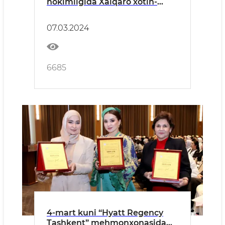
hokimligida Xalqaro xotin-
qizlar kuni munosabati bilan
tantanali tadbir tashkil etildi.
07.03.2024
6685
4-mart kuni “Hyatt Regency
Tashkent” mehmonxonasida