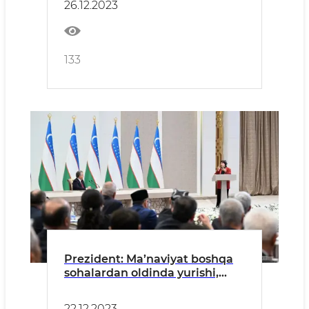
26.12.2023
133
Prezident: Ma’naviyat boshqa
sohalardan oldinda yurishi,
yangi kuchga, yangi harakatga
aylanishi kerak
22.12.2023