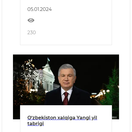
yosh tadbirkor D. Nazirova
05.01.2024
rahbarligida 100 o‘ringa
mo‘ljallangan maktabgacha
ta’lim tashkiloti bolajonlar
uchun o‘z eshiklarini ochdi.
230
O‘zbekiston xalqiga Yangi yil
tabrigi