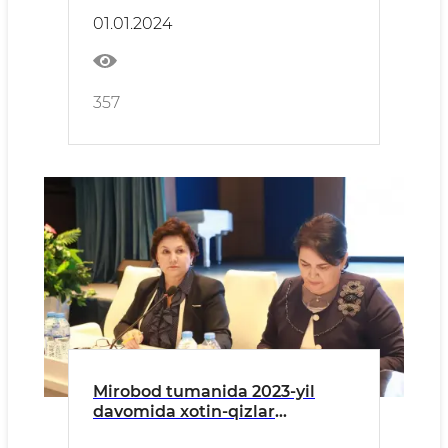
01.01.2024
357
Mirobod tumanida 2023-yil
davomida xotin-qizlar
muammolarini tizimli ravishda