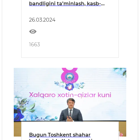
bandligini ta’minlash, kasb-
xunarga o‘qitish va
tadbirkorlikni rivojlantirish
26.03.2024
borasida “Mehnatdan kelsa
boylik - turmush bo‘lar chiroyli”
shiori ostidagi seminar-treningi
hamda “Xotin-qizlar bandligini
1663
ta’minlash va salomatli
Bugun Toshkent shahar