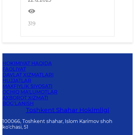
319
HOKIMIYAT HAQIDA
FAOLIYAT
DAVLAT XIZMATLARI
HUJJATLAR
MAXFIYLIK SIYOSATI
OCHIQ MA'LUMOTLAR
AXBOROT XIZMATI
BOG‘LANISH
Toshkеnt Shаhаr Hоkimligi
100066, Tоshkеnt shаhаr, Islom Karimov shoh
ko‘chаsi, 51