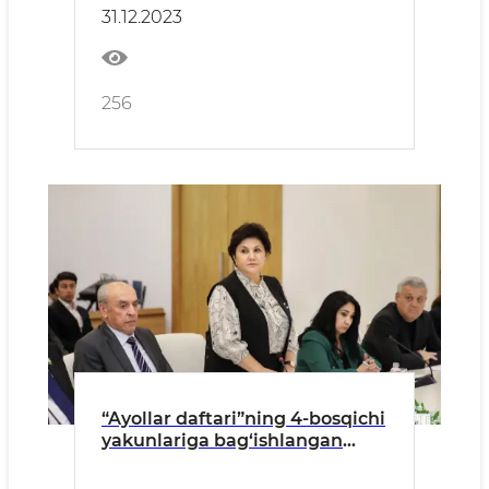
hal etish, ularni ijtimoiy qo‘llab-
31.12.2023
quvvatlash bo‘yicha amalga
oshirilgan ishlar
256
“Ayollar daftari”ning 4-bosqichi
yakunlariga bag‘ishlangan
videoselektor yig‘ilishi bo‘lib
o‘tdi