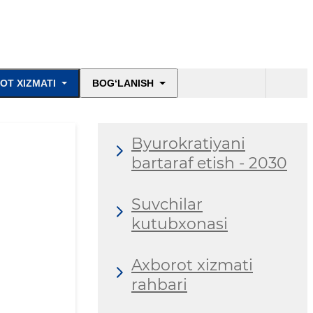
OT XIZMATI
BOG‘LANISH
Byurokratiyani
bartaraf etish - 2030
Suvchilar
kutubxonasi
Axborot xizmati
rahbari