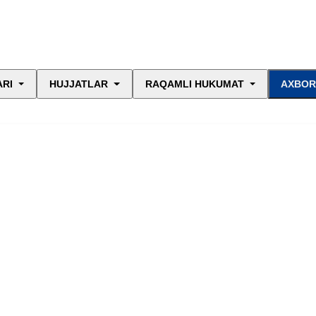
ARI
HUJJATLAR
RAQAMLI HUKUMAT
AXBOR