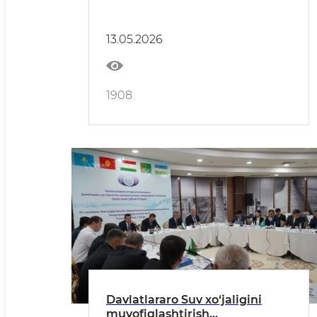
13.05.2026
1908
Davlatlararo Suv xo‘jaligini
muvofiqlashtirish