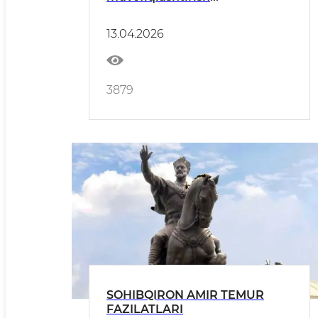
komissiyasining yig‘ilishi
o‘tkazildi
13.04.2026
3879
SOHIBQIRON AMIR TEMUR
FAZILATLARI