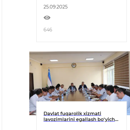
SAMARADORLIGINI
25.09.2025
OSHIRISHNING MUHIM OMILI
646
Davlat fuqarolik xizmati
lavozimlarini egallash bo‘yicha
tanlovlarni tashkil etish va