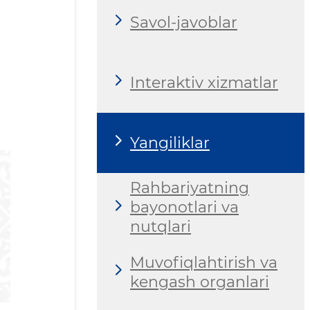
Savol-javoblar
Interaktiv xizmatlar
Yangiliklar
Rahbariyatning
bayonotlari va
nutqlari
Muvofiqlahtirish va
kengash organlari