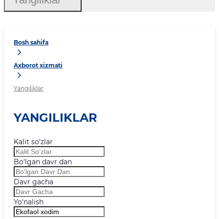
Bosh sahifa
Axborot xizmati
Yangiliklar
YANGILIKLAR
Kalit so‘zlar
Bo‘lgan davr dan
Davr gacha
Yo‘nalish