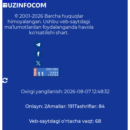
uzst@standart.uz
© 2001-
2026
Barcha huquqlar
himoyalangan. Ushbu veb-saytdagi
ma’lumotlardan foydalanganda havola
ko‘rsatilishi shart.
Oxirgi yangilanish
:
2026-08-07 12:48:32
Onlayn:
2
Amallar:
191
Tashriflar:
84
Veb-saytdagi o‘rtacha vaqt:
68