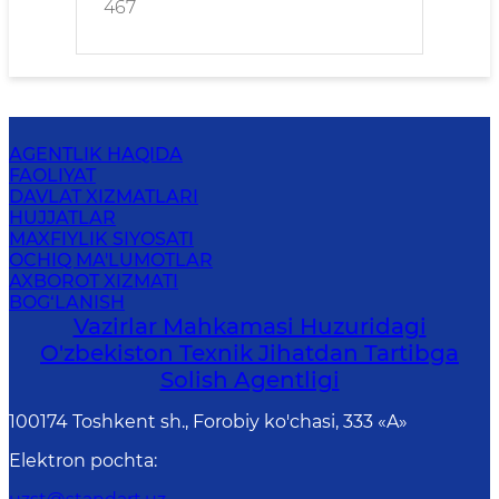
467
AGENTLIK HAQIDA
FAOLIYAT
DAVLAT XIZMATLARI
HUJJATLAR
MAXFIYLIK SIYOSATI
OCHIQ MA'LUMOTLAR
AXBOROT XIZMATI
BOG‘LANISH
Vazirlar Mahkamasi Huzuridagi
O'zbekiston Texnik Jihatdan Tartibga
Solish Agentligi
100174 Toshkent sh., Forobiy ko'chasi, 333 «A»
Elektron pochta
: