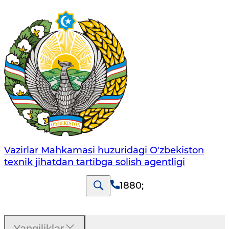
Vazirlar Mahkamasi huzuridagi O'zbekiston
texnik jihatdan tartibga solish agentligi
1880
;
Yangiliklar