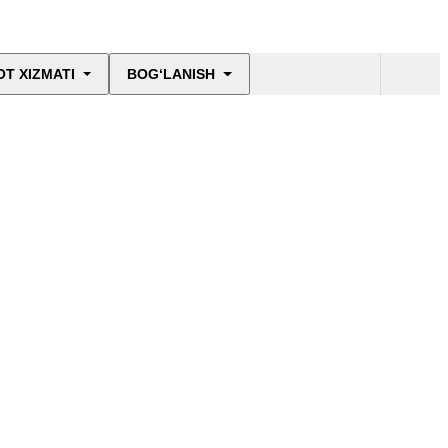
T XIZMATI
BOG‘LANISH