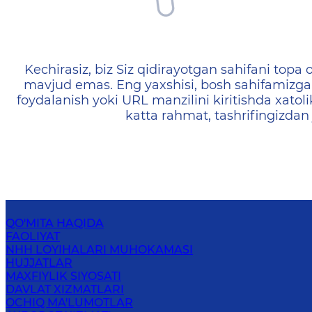
404 — Страница не найд
Kechirasiz, biz Siz qidirayotgan sahifani topa o
mavjud emas. Eng yaxshisi, bosh sahifamizga 
foydalanish yoki URL manzilini kiritishda xatoli
katta rahmat, tashrifingizdan
QO'MITA HAQIDA
FAOLIYAT
NHH LOYIHALARI MUHOKAMASI
HUJJATLAR
MAXFIYLIK SIYOSATI
DAVLAT XIZMATLARI
OCHIQ MA'LUMOTLAR