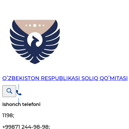
OʻZBEKISTON RESPUBLIKASI SOLIQ QOʻMITASI
Ishonch telefoni
1198
;
+99871 244-98-98
;