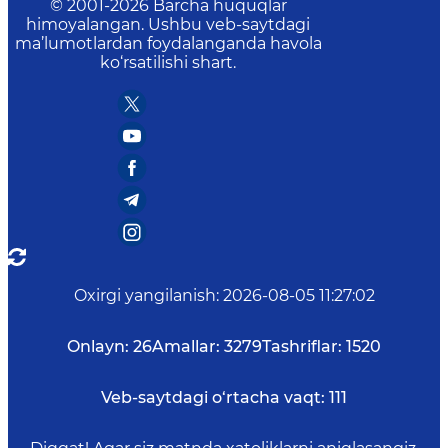
© 2001-
2026
Barcha huquqlar
himoyalangan. Ushbu veb-saytdagi
ma’lumotlardan foydalanganda havola
ko‘rsatilishi shart.
Oxirgi yangilanish
:
2026-08-05 11:27:02
Onlayn:
26
Amallar:
3279
Tashriflar:
1520
Veb-saytdagi o‘rtacha vaqt:
111