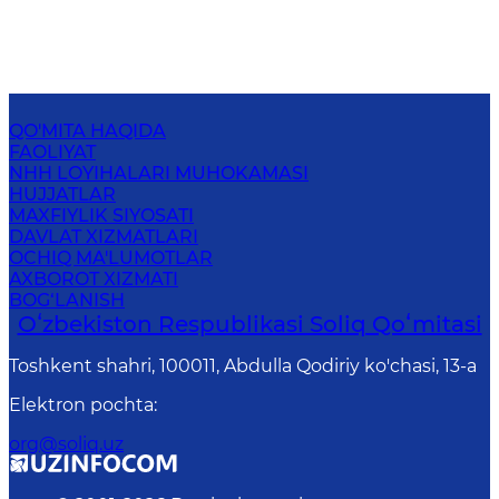
QO'MITA HAQIDA
FAOLIYAT
NHH LOYIHALARI MUHOKAMASI
HUJJATLAR
MAXFIYLIK SIYOSATI
DAVLAT XIZMATLARI
OCHIQ MA'LUMOTLAR
AXBOROT XIZMATI
BOG‘LANISH
Oʻzbekiston Respublikasi Soliq Qoʻmitasi
Toshkent shahri, 100011, Abdulla Qodiriy ko'chasi, 13-a
Elektron pochta
:
org@soliq.uz