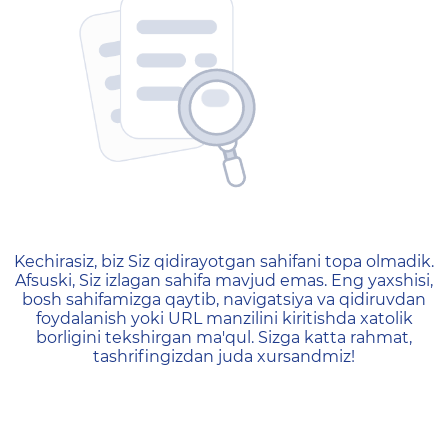
404 — Страница не найд
Kechirasiz, biz Siz qidirayotgan sahifani topa olmadik.
Afsuski, Siz izlagan sahifa mavjud emas. Eng yaxshisi,
bosh sahifamizga qaytib, navigatsiya va qidiruvdan
foydalanish yoki URL manzilini kiritishda xatolik
borligini tekshirgan ma'qul. Sizga katta rahmat,
tashrifingizdan juda xursandmiz!