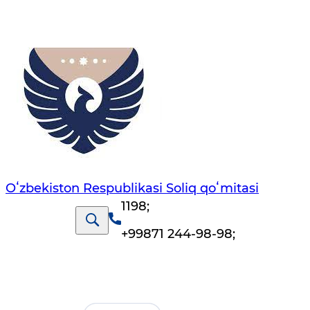
Oʻzbekiston Respublikasi Soliq qoʻmitasi
1198
;
+99871 244-98-98
;