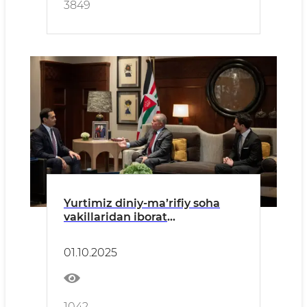
3849
Yurtimiz diniy-ma’rifiy soha
vakillaridan iborat
delegatsiyaning Iordaniya
Podshohi bilan uchrashuvi
01.10.2025
o‘tkazildi
1042