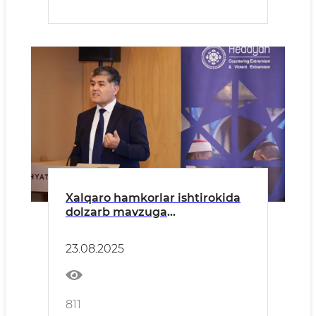
Xalqaro hamkorlar ishtirokida
dolzarb mavzuga
bag'ishlangan seminar-trening
23.08.2025
811