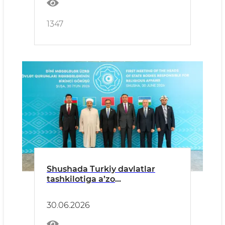
1347
Shushada Turkiy davlatlar
tashkilotiga a’zo
mamlakatlarning diniy
masalalar bo‘yicha davlat
30.06.2026
organlari rahbarlarining
birinchi uchrashuvi bo‘lib