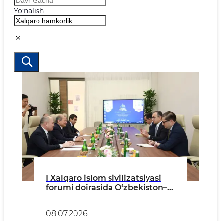
Yo‘nalish
I Xalqaro islom sivilizatsiyasi
forumi doirasida O‘zbekiston–
Ozarbayjon hamkorligi
masalalari muhokama qilindi
08.07.2026