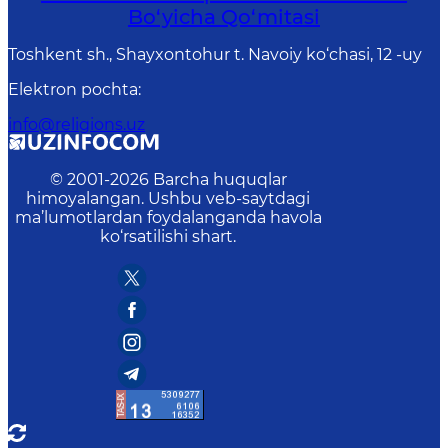
Bo‘yichа Qo‘mitаsi
Toshkent sh., Shayxontohur t. Navoiy ko‘chasi, 12 -uy
Elektron pochta
:
info@religions.uz
© 2001-
2026
Barcha huquqlar
himoyalangan. Ushbu veb-saytdagi
ma’lumotlardan foydalanganda havola
ko‘rsatilishi shart.