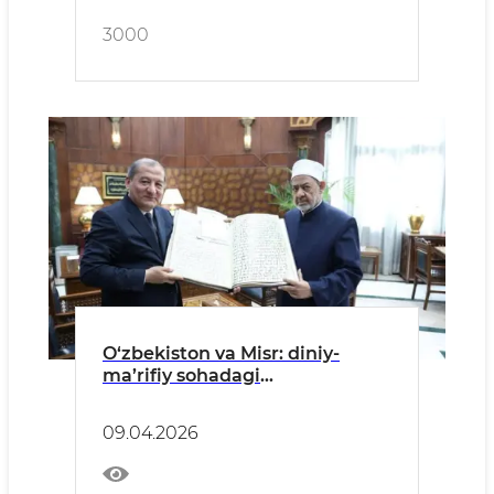
3000
O‘zbekiston va Misr: diniy-
ma’rifiy sohadagi
hamkorlikning yangi bosqichi
09.04.2026