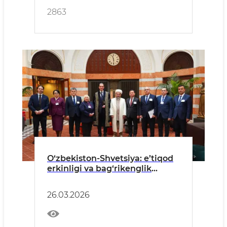
2863
O‘zbekiston-Shvetsiya: e’tiqod
erkinligi va bag‘rikenglik
masalalari muhokamasi
26.03.2026