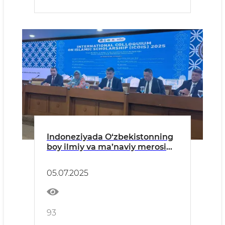
Indoneziyada O‘zbekistonning
boy ilmiy va ma’naviy merosi
e’tirof etildi
05.07.2025
93