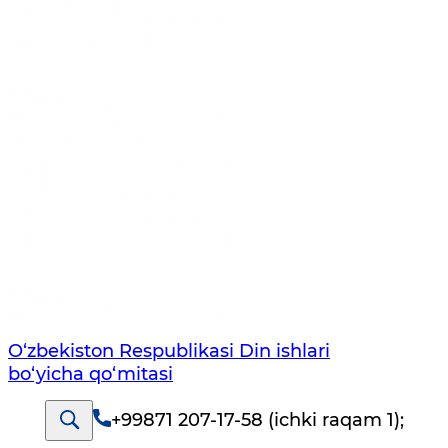
O‘zbekiston Respublikаsi Din ishlаri
bo‘yichа qo‘mitаsi
+99871 207-17-58 (ichki raqam 1)
;