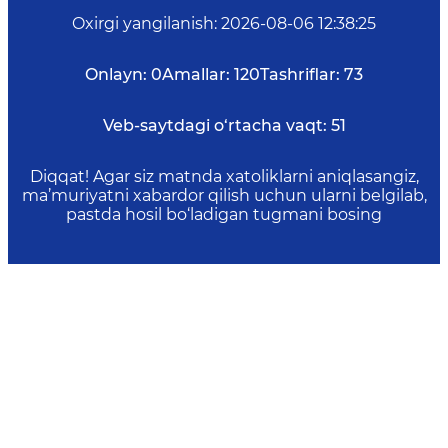
Oxirgi yangilanish
:
2026-08-06 12:38:25
Onlayn:
0
Amallar:
120
Tashriflar:
73
Veb-saytdagi o‘rtacha vaqt:
51
Diqqat! Agar siz matnda xatoliklarni aniqlasangiz,
ma’muriyatni xabardor qilish uchun ularni belgilab,
pastda hosil bo‘ladigan tugmani bosing