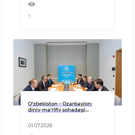
7
O‘zbekiston – Ozarbayjon:
diniy-ma’rifiy sohadagi
hamkorlikni yanada
rivojlantirish masalalari
01.07.2026
muhokamasi