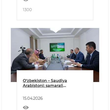
o‘tmoqda
1300
O‘zbekiston – Saudiya
Arabistoni: samarali
hamkorlikning yangi bosqichi
15.04.2026