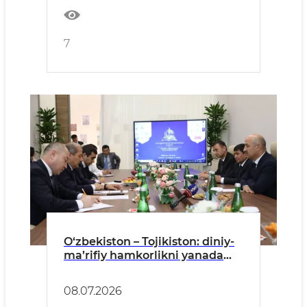
7
O‘zbekiston – Tojikiston: diniy-
ma’rifiy hamkorlikni yanada
mustahkamlash masalalari
muhokamasi
08.07.2026