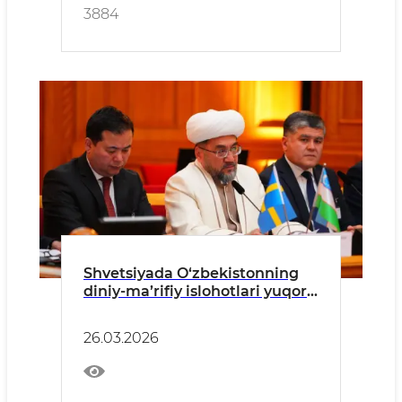
3884
Shvetsiyada O‘zbekistonning
diniy-ma’rifiy islohotlari yuqori
baholandi
26.03.2026