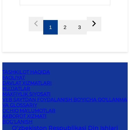
1
2
3
TASHKILOT HAQIDA
FAOLIYAT
DAVLAT XIZMATLARI
HUJJATLAR
MAXFIYLIK SIYOSATI
VEB SAYTDAN FOYDALANISH BO'YICHA QO'LLANMA
VA GLOSSARIY
OCHIQ MA'LUMOTLAR
AXBOROT XIZMATI
BOG‘LANISH
O‘zbekiston Respublikаsi Din Ishlаri