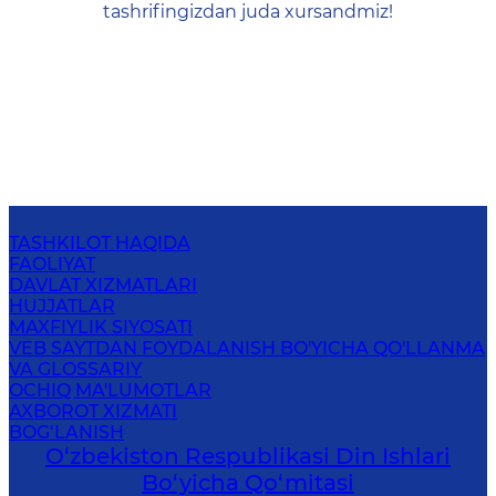
tashrifingizdan juda xursandmiz!
TASHKILOT HAQIDA
FAOLIYAT
DAVLAT XIZMATLARI
HUJJATLAR
MAXFIYLIK SIYOSATI
VEB SAYTDAN FOYDALANISH BO'YICHA QO'LLANMA
VA GLOSSARIY
OCHIQ MA'LUMOTLAR
AXBOROT XIZMATI
BOG‘LANISH
O‘zbekiston Respublikаsi Din Ishlаri
Bo‘yichа Qo‘mitаsi