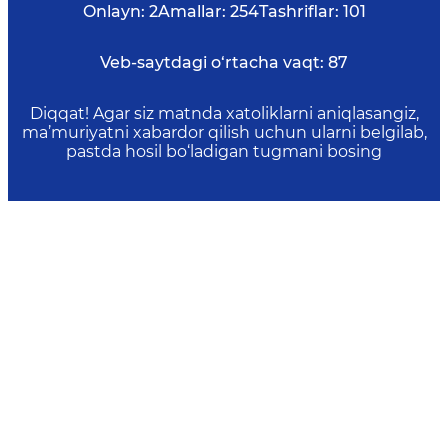
Onlayn:
2
Amallar:
254
Tashriflar:
101
Veb-saytdagi o‘rtacha vaqt:
87
Diqqat! Agar siz matnda xatoliklarni aniqlasangiz,
ma’muriyatni xabardor qilish uchun ularni belgilab,
pastda hosil bo‘ladigan tugmani bosing