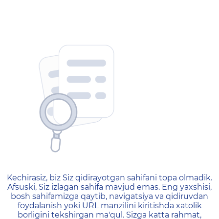
404 — Страница не найд
Kechirasiz, biz Siz qidirayotgan sahifani topa olmadik.
Afsuski, Siz izlagan sahifa mavjud emas. Eng yaxshisi,
bosh sahifamizga qaytib, navigatsiya va qidiruvdan
foydalanish yoki URL manzilini kiritishda xatolik
borligini tekshirgan ma'qul. Sizga katta rahmat,