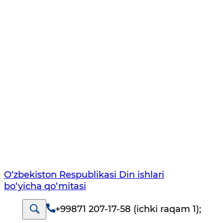
O‘zbekiston Respublikаsi Din ishlаri
bo‘yichа qo‘mitаsi
+99871 207-17-58 (ichki raqam 1)
;