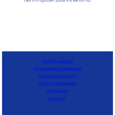
tashrifingizdan juda xursandmiz!
PORTAL HAQIDA
FOYDALANISH SHARTLARI
MAXFIYLIK SIYOSATI
DAVLAT ORGANLARI
HUJJATLAR
FAOLIYAT