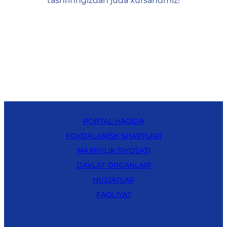
tashrifingizdan juda xursandmiz!
PORTAL HAQIDA
FOYDALANISH SHARTLARI
MAXFIYLIK SIYOSATI
DAVLAT ORGANLARI
HUJJATLAR
FAOLIYAT