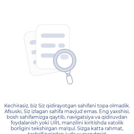
404 — Страница не найд
Kechirasiz, biz Siz qidirayotgan sahifani topa olmadik.
Afsuski, Siz izlagan sahifa mavjud emas. Eng yaxshisi,
bosh sahifamizga qaytib, navigatsiya va qidiruvdan
foydalanish yoki URL manzilini kiritishda xatolik
borligini tekshirgan ma'qul. Sizga katta rahmat,