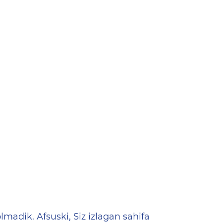
ена
lmadik. Afsuski, Siz izlagan sahifa