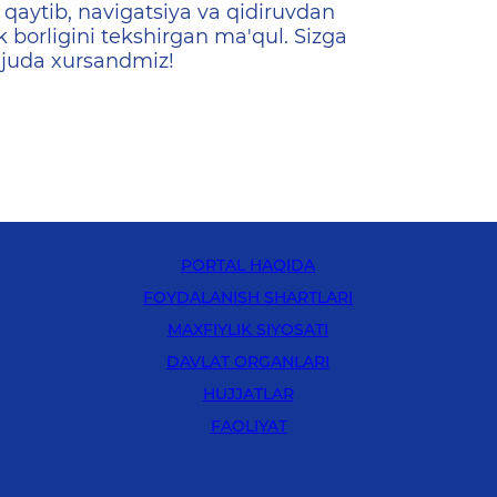
qaytib, navigatsiya va qidiruvdan
k borligini tekshirgan ma'qul. Sizga
 juda xursandmiz!
PORTAL HAQIDA
FOYDALANISH SHARTLARI
MAXFIYLIK SIYOSATI
DAVLAT ORGANLARI
HUJJATLAR
FAOLIYAT