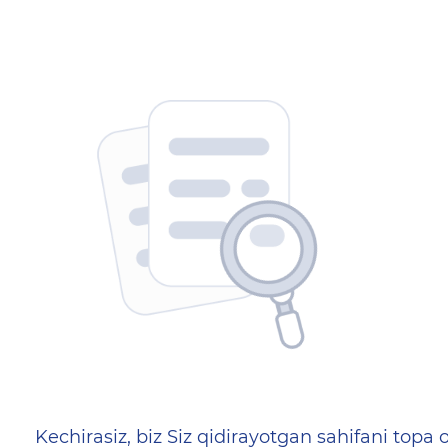
404 — Страница не найд
Kechirasiz, biz Siz qidirayotgan sahifani topa o