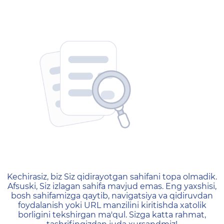
404 — Страница не найд
Kechirasiz, biz Siz qidirayotgan sahifani topa olmadik.
Afsuski, Siz izlagan sahifa mavjud emas. Eng yaxshisi,
bosh sahifamizga qaytib, navigatsiya va qidiruvdan
foydalanish yoki URL manzilini kiritishda xatolik
borligini tekshirgan ma'qul. Sizga katta rahmat,