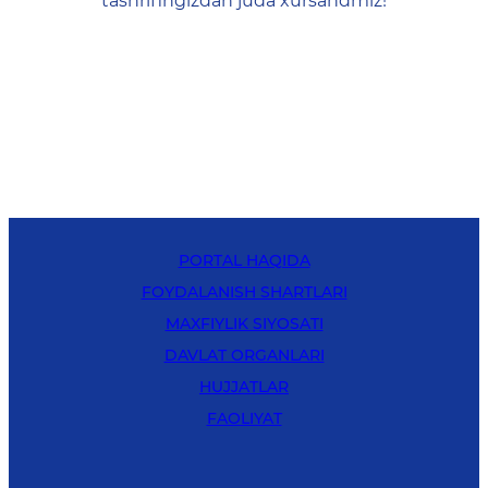
tashrifingizdan juda xursandmiz!
PORTAL HAQIDA
FOYDALANISH SHARTLARI
MAXFIYLIK SIYOSATI
DAVLAT ORGANLARI
HUJJATLAR
FAOLIYAT