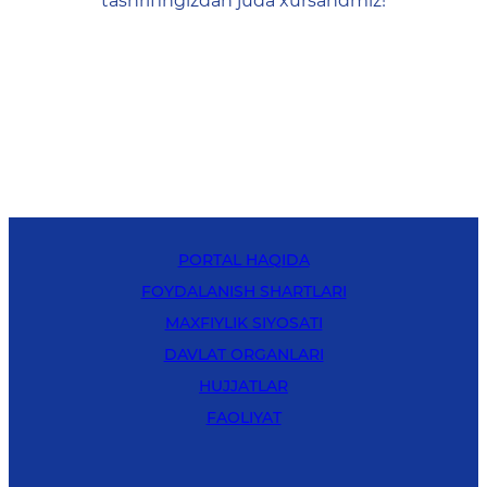
tashrifingizdan juda xursandmiz!
PORTAL HAQIDA
FOYDALANISH SHARTLARI
MAXFIYLIK SIYOSATI
DAVLAT ORGANLARI
HUJJATLAR
FAOLIYAT