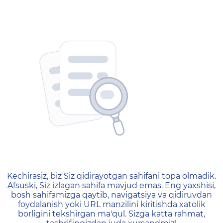
404 — Страница не найд
Kechirasiz, biz Siz qidirayotgan sahifani topa olmadik.
Afsuski, Siz izlagan sahifa mavjud emas. Eng yaxshisi,
bosh sahifamizga qaytib, navigatsiya va qidiruvdan
foydalanish yoki URL manzilini kiritishda xatolik
borligini tekshirgan ma'qul. Sizga katta rahmat,